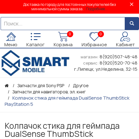
Доставка по городу для постоянных покупателей без
минимальной суммы заказа.
Подробнее...
0
0
Меню
Каталог
Корзина
Избранное
Кабинет
8(920)507-48-48
магазин:
8(920)520-70-48
сервис:
г.Липецк, ул.Неделина, 32-15
Запчасти для Sony PSP
Другое
Запчасти для навигаторов, эл. книг
Колпачок стика для геймпада DualSense ThumbStick
PlayStation 5
Колпачок стика для геймпада
DualSense ThumbStick