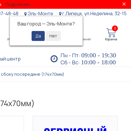
за.
Подробнее...
07-48-48
Эль-Монте
г.Липецк, ул.Неделина, 32-15
Ваш город —
Эль-Монте
?
0
0
Избранное
Просмотренные
Личный кабинет
Корзина
09:00 - 19:30
Пн - Пт:
ый центр
10:00 - 18:00
Сб - Вс:
 сбоку посередине (174х70мм)
174х70мм)