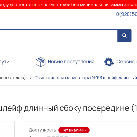
роду для постоянных покупателей без минимальной суммы зака
8(920)5
пути
Новые поступления
Сервисн
Тачскрин для навигатора №63 шлейф длинный
ные стекла)
шлейф длинный сбоку посередине (
Доступность:
Нет в наличии