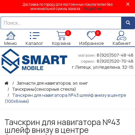
Доставка по городу для постоянных покупателей без
минимальной суммы заказа.
Подробнее...
0
0
Меню
Каталог
Корзина
Избранное
Кабинет
8(920)507-48-48
магазин:
8(920)520-70-48
сервис:
г.Липецк, ул.Неделина, 32-15
Запчасти для навигаторов, эл. книг
Тачскрины(сенсорные стекла)
Тачскрин для навигатора №43 шлейф внизу в центре
(100х64мм)
Тачскрин для навигатора №43
шлейф внизу в центре