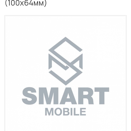
(100х64мм)