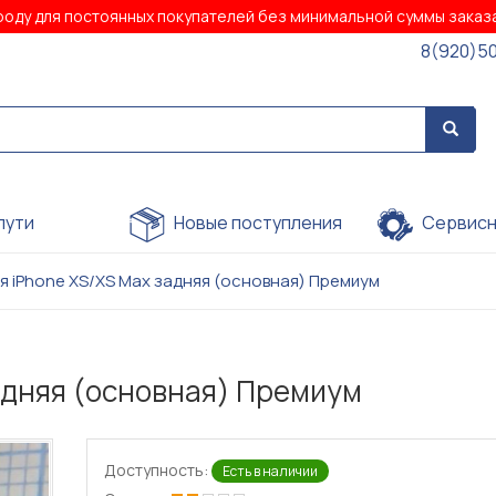
роду для постоянных покупателей без минимальной суммы зака
8(920)5
пути
Новые поступления
Сервисн
я iPhone XS/XS Max задняя (основная) Премиум
адняя (основная) Премиум
Доступность:
Есть в наличии