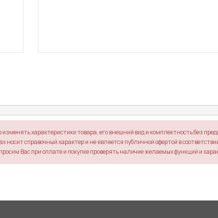
о изменять характеристики товара, его внешний вид и комплектность без пре
х носит справочный характер и не является публичной офертой в соответствии 
просим Вас при оплате и покупке проверять наличие желаемых функций и хара