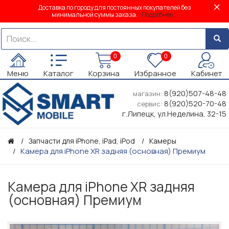
Доставка по городу для постоянных покупателей без
минимальной суммы заказа.
Подробнее...
0
0
Меню
Каталог
Корзина
Избранное
Кабинет
8(920)507-48-48
магазин:
8(920)520-70-48
сервис:
г.Липецк, ул.Неделина, 32-15
Запчасти для iPhone, iPad, iPod
Камеры
Камера для iPhone XR задняя (основная) Премиум
Камера для iPhone XR задняя
(основная) Премиум