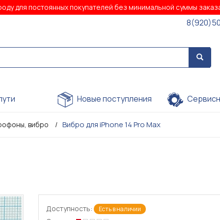
роду для постоянных покупателей без минимальной суммы зака
8(920)5
пути
Новые поступления
Сервисн
Вибро для iPhone 14 Pro Max
рофоны, вибро
Доступность:
Есть в наличии