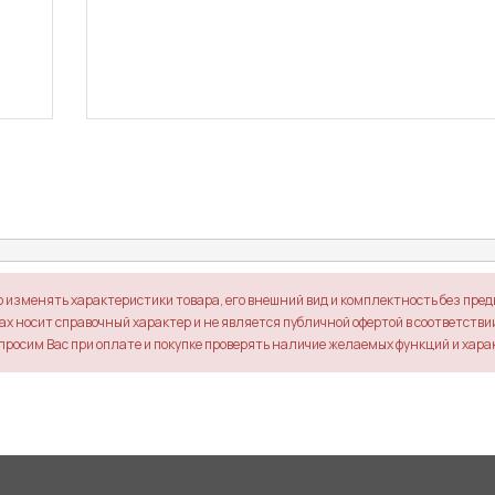
о изменять характеристики товара, его внешний вид и комплектность без пре
х носит справочный характер и не является публичной офертой в соответствии 
просим Вас при оплате и покупке проверять наличие желаемых функций и хара