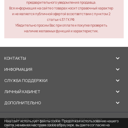
предварительного уведомления продавца.
Вся информация на сайте о товарах носит справочный характер
и не является публичной офертой в соответствии с пунктом 2
статьи 437 ГК РФ.
Убедительно просим Вас при оплате и покупке проверять
наличие желаемых функций и характеристик.
КОНТАКТЫ
ИНФОРМАЦИЯ
СЛУЖБА ПОДДЕРЖКИ
ЛИЧНЫЙ КАБИНЕТ
ДОПОЛНИТЕЛЬНО
Smart Mobile - запчасти и аксессуары для сотовых
Наш сайт использует файлы cookie. Продолжая использование нашего
телефонов в Липецке © 2026
сайта, не меняя настроек cookie в браузере, вы даете согласие на