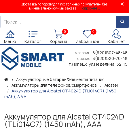
Доставка по городу для постоянных покупателей без
минимальной суммы заказа.
Подробнее...
0
0
Меню
Каталог
Корзина
Избранное
Кабинет
8(920)507-48-48
магазин:
8(920)520-70-48
сервис:
г.Липецк, ул.Неделина, 32-15
Аккумуляторные батареи/Элементы питания
Аккумуляторы для телефонов/смартфонов
Alcatel
Аккумулятор для Alcatel OT4024D (TLi014C7) (1450
mAh), AAA
Аккумулятор для Alcatel OT4024D
(TLi014C7) (1450 mAh), AAA