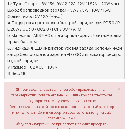
1 × Type-C порт – 5V / 3A, 9V / 2.22A, 12V / 1.67A – 20W макс.

Выход беспроводной зарядки – 5W / 7.5W / 10W / 15W.

Общий выход: 5V / 2A (макс.).

4. Поддержка протоколов быстрой зарядки: для PD3.0 / P
D20W / QC3.0 / QC2.0 / FCP / SCP / AFC.

5. Материал: ABS + PC огнеупорный корпус + литий-полим
ерная батарея.

6. Индикация: LED индикатор уровня заряда. Зелёный инди
катор беспроводной зарядки PD / QC и индикатор беспро
водной зарядки.

7. Размер: 102 × 68 × 10мм.

8. Вес: 110г.
×
Производитель оставляет за собой право изменять
характеристики товара, его внешний вид и комплектность без
предварительного уведомления продавца.
Вся информация на сайте о товарах носит справочный характер
и не является публичной офертой в соответствии с пунктом 2
статьи 437 ГК РФ.
Убедительно просим Вас при оплате и покупке проверять