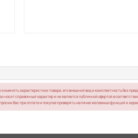
о изменять характеристики товара, его внешний вид и комплектность без пре
х носит справочный характер и не является публичной офертой в соответствии 
просим Вас при оплате и покупке проверять наличие желаемых функций и хара