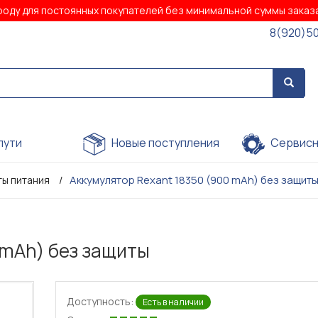
роду для постоянных покупателей без минимальной суммы зака
8(920)5
пути
Новые поступления
Сервисн
Аккумулятор Rexant 18350 (900 mAh) без защит
ы питания
 mAh) без защиты
Доступность:
Есть в наличии