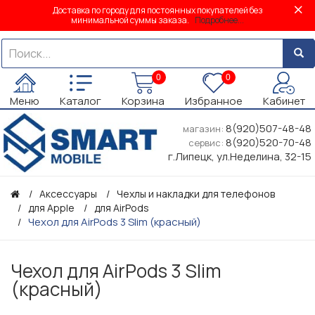
Доставка по городу для постоянных покупателей без
минимальной суммы заказа.
Подробнее...
0
0
Меню
Каталог
Корзина
Избранное
Кабинет
8(920)507-48-48
магазин:
8(920)520-70-48
сервис:
г.Липецк, ул.Неделина, 32-15
Аксессуары
Чехлы и накладки для телефонов
для Apple
для AirPods
Чехол для AirPods 3 Slim (красный)
Чехол для AirPods 3 Slim
(красный)