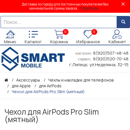
Доставка по городу для постоянных покупателей без
минимальной суммы заказа.
Подробнее...
0
0
Меню
Каталог
Корзина
Избранное
Кабинет
8(920)507-48-48
магазин:
8(920)520-70-48
сервис:
г.Липецк, ул.Неделина, 32-15
Аксессуары
Чехлы и накладки для телефонов
для Apple
для AirPods
Чехол для AirPods Pro Slim (мятный)
Чехол для AirPods Pro Slim
(мятный)