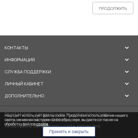
ПРОДОЛЖИТЬ
КОНТАКТЫ
ИНФОРМАЦИЯ
СЛУЖБА ПОДДЕРЖКИ
ЛИЧНЫЙ КАБИНЕТ
ДОПОЛНИТЕЛЬНО
Smart Mobile - запчасти и аксессуары для сотовых
Наш сайт использует файлы cookie. Продолжая использование нашего
телефонов в Липецке © 2026
сайта, не меняя настроек cookie в браузере, вы даете согласие на
обработку файлов
cookie
.
Копирование материалов с сайта запрещено
Принять и закрыть