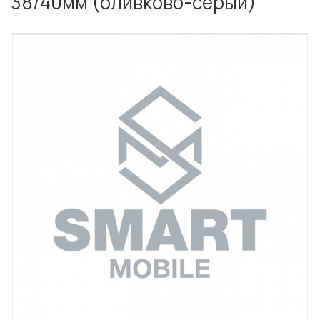
38/40мм (оливково-серый)