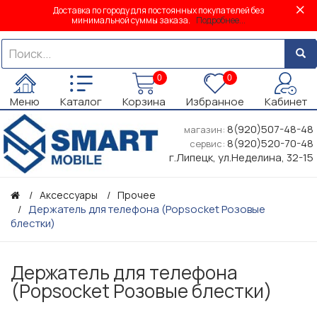
Доставка по городу для постоянных покупателей без
минимальной суммы заказа.
Подробнее...
0
0
Меню
Каталог
Корзина
Избранное
Кабинет
8(920)507-48-48
магазин:
8(920)520-70-48
сервис:
г.Липецк, ул.Неделина, 32-15
Аксессуары
Прочее
Держатель для телефона (Popsocket Розовые
блестки)
Держатель для телефона
(Popsocket Розовые блестки)