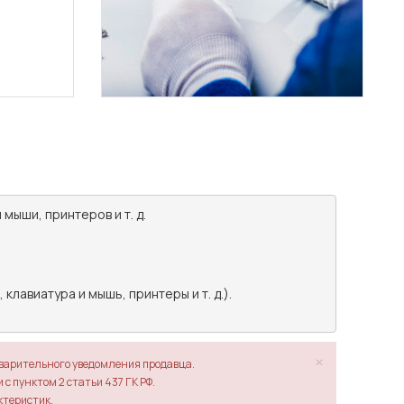
ыши, принтеров и т. д.

авиатура и мышь, принтеры и т. д.).

×
дварительного уведомления продавца.
с пунктом 2 статьи 437 ГК РФ.
ктеристик.