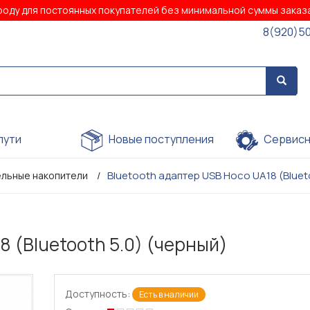
роду для постоянных покупателей без минимальной суммы зака
8(920)5
пути
Новые поступления
Сервисн
Bluetooth адаптер USB Hoco UA18 (Bluet
льные накопители
8 (Bluetooth 5.0) (черный)
Доступность:
Есть в наличии