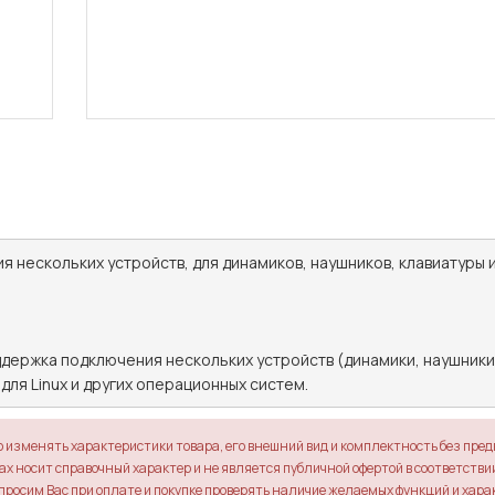
 нескольких устройств, для динамиков, наушников, клавиатуры и м
держка подключения нескольких устройств (динамики, наушники, кл
 для Linux и других операционных систем.
о изменять характеристики товара, его внешний вид и комплектность без пре
х носит справочный характер и не является публичной офертой в соответствии 
просим Вас при оплате и покупке проверять наличие желаемых функций и хара