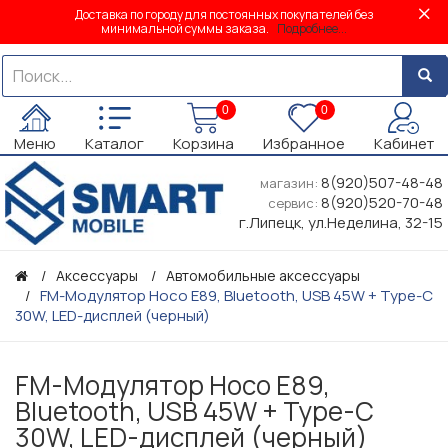
Доставка по городу для постоянных покупателей без
минимальной суммы заказа.
Подробнее...
0
0
Меню
Каталог
Корзина
Избранное
Кабинет
8(920)507-48-48
магазин:
8(920)520-70-48
сервис:
г.Липецк, ул.Неделина, 32-15
Аксессуары
Автомобильные аксессуары
FM-Модулятор Hoco E89, Bluetooth, USB 45W + Type-C
30W, LED-дисплей (черный)
FM-Модулятор Hoco E89,
Bluetooth, USB 45W + Type-C
30W, LED-дисплей (черный)