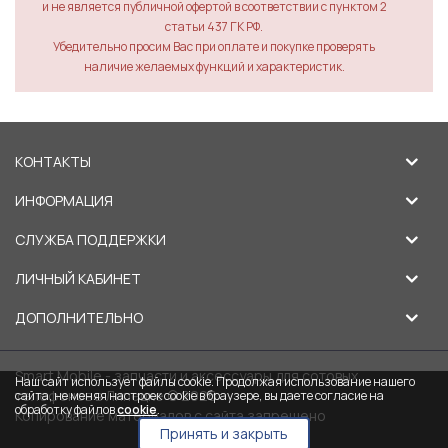
и не является публичной офертой в соответствии с пунктом 2
статьи 437 ГК РФ.
Убедительно просим Вас при оплате и покупке проверять
наличие желаемых функций и характеристик.
КОНТАКТЫ
ИНФОРМАЦИЯ
СЛУЖБА ПОДДЕРЖКИ
ЛИЧНЫЙ КАБИНЕТ
ДОПОЛНИТЕЛЬНО
Smart Mobile - запчасти и аксессуары для сотовых
Наш сайт использует файлы cookie. Продолжая использование нашего
телефонов в Липецке © 2026
сайта, не меняя настроек cookie в браузере, вы даете согласие на
обработку файлов
cookie
.
Копирование материалов с сайта запрещено
Принять и закрыть