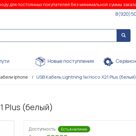
роду для постоянных покупателей без минимальной суммы зака
8(920)5
пути
Новые поступления
Сервисн
USB Кабель Lightning 1м Hoco X21 Plus (белый)
Кабели Iphone
1 Plus (белый)
Доступность:
Есть в наличии