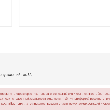
пускающий ток 3А. 

о изменять характеристики товара, его внешний вид и комплектность без пре
х носит справочный характер и не является публичной офертой в соответствии 
просим Вас при оплате и покупке проверять наличие желаемых функций и хара