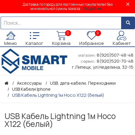
Доставка по городу для постоянных покупателей без
минимальной суммы заказа.
Подробнее...
0
0
Меню
Каталог
Корзина
Избранное
Кабинет
8(920)507-48-48
магазин:
8(920)520-70-48
сервис:
г.Липецк, ул.Неделина, 32-15
Аксессуары
USB, дата-кабели, Переходники
USB Кабели Iphone
USB Кабель Lightning 1м Hoco X122 (белый)
USB Кабель Lightning 1м Hoco
X122 (белый)