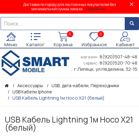
Доставка по городу для постоянных покупателей без
минимальной суммы заказа.
Подробнее...
0
0
Меню
Каталог
Корзина
Избранное
Кабинет
8(920)507-48-48
магазин:
8(920)520-70-48
сервис:
г.Липецк, ул.Неделина, 32-15
Аксессуары
USB, дата-кабели, Переходники
USB Кабели Iphone
USB Кабель Lightning 1м Hoco X21 (белый)
USB Кабель Lightning 1м Hoco X21
(белый)