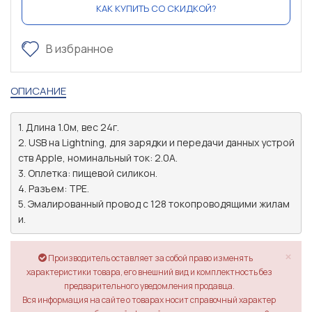
КАК КУПИТЬ СО СКИДКОЙ?
В избранное
ОПИСАНИЕ
1. Длина 1.0м, вес 24г.

2. USB на Lightning, для зарядки и передачи данных устрой
ств Apple, номинальный ток: 2.0A.

3. Оплетка: пищевой силикон.

4. Разъем: TPE.

5. Эмалированный провод с 128 токопроводящими жилам
и.
×
Производитель оставляет за собой право изменять
характеристики товара, его внешний вид и комплектность без
предварительного уведомления продавца.
Вся информация на сайте о товарах носит справочный характер