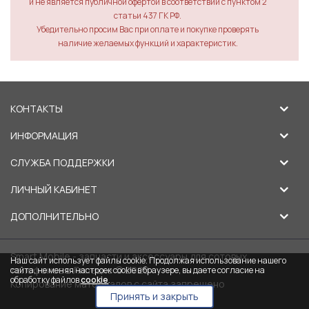
и не является публичной офертой в соответствии с пунктом 2
статьи 437 ГК РФ.
Убедительно просим Вас при оплате и покупке проверять
наличие желаемых функций и характеристик.
КОНТАКТЫ
ИНФОРМАЦИЯ
СЛУЖБА ПОДДЕРЖКИ
ЛИЧНЫЙ КАБИНЕТ
ДОПОЛНИТЕЛЬНО
Smart Mobile - запчасти и аксессуары для сотовых
Наш сайт использует файлы cookie. Продолжая использование нашего
телефонов в Липецке © 2026
сайта, не меняя настроек cookie в браузере, вы даете согласие на
обработку файлов
cookie
.
Копирование материалов с сайта запрещено
Принять и закрыть