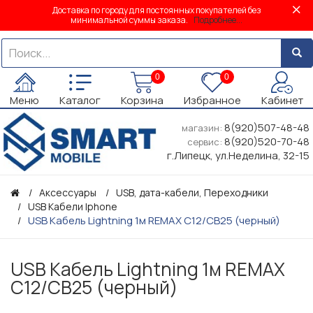
Доставка по городу для постоянных покупателей без
минимальной суммы заказа.
Подробнее...
0
0
Меню
Каталог
Корзина
Избранное
Кабинет
8(920)507-48-48
магазин:
8(920)520-70-48
сервис:
г.Липецк, ул.Неделина, 32-15
Аксессуары
USB, дата-кабели, Переходники
USB Кабели Iphone
USB Кабель Lightning 1м REMAX C12/CB25 (черный)
USB Кабель Lightning 1м REMAX
C12/CB25 (черный)