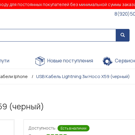
роду для постоянных покупателей без минимальной суммы зака
8(920)5
пути
Новые поступления
Сервисн
USB Кабель Lightning 3м Hoco X59 (черный)
Кабели Iphone
59 (черный)
Доступность:
Есть в наличии