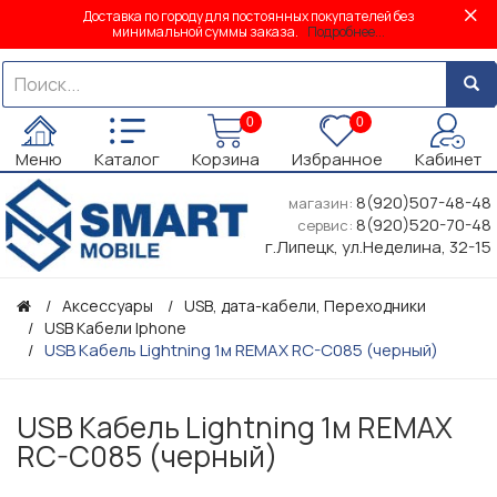
Доставка по городу для постоянных покупателей без
минимальной суммы заказа.
Подробнее...
0
0
Меню
Каталог
Корзина
Избранное
Кабинет
8(920)507-48-48
магазин:
8(920)520-70-48
сервис:
г.Липецк, ул.Неделина, 32-15
Аксессуары
USB, дата-кабели, Переходники
USB Кабели Iphone
USB Кабель Lightning 1м REMAX RC-C085 (черный)
USB Кабель Lightning 1м REMAX
RC-C085 (черный)