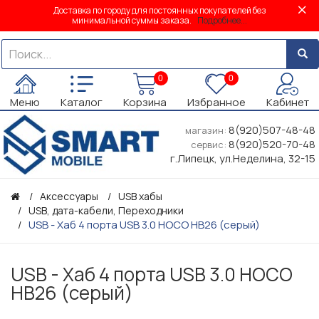
Доставка по городу для постоянных покупателей без
минимальной суммы заказа.
Подробнее...
0
0
Меню
Каталог
Корзина
Избранное
Кабинет
8(920)507-48-48
магазин:
8(920)520-70-48
сервис:
г.Липецк, ул.Неделина, 32-15
Аксессуары
USB хабы
USB, дата-кабели, Переходники
USB - Хаб 4 порта USB 3.0 HOCO HB26 (серый)
USB - Хаб 4 порта USB 3.0 HOCO
HB26 (серый)