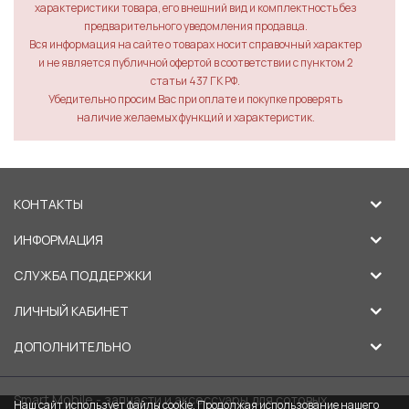
характеристики товара, его внешний вид и комплектность без
предварительного уведомления продавца.
Вся информация на сайте о товарах носит справочный характер
и не является публичной офертой в соответствии с пунктом 2
статьи 437 ГК РФ.
Убедительно просим Вас при оплате и покупке проверять
наличие желаемых функций и характеристик.
КОНТАКТЫ
ИНФОРМАЦИЯ
СЛУЖБА ПОДДЕРЖКИ
ЛИЧНЫЙ КАБИНЕТ
ДОПОЛНИТЕЛЬНО
Smart Mobile - запчасти и аксессуары для сотовых
Наш сайт использует файлы cookie. Продолжая использование нашего