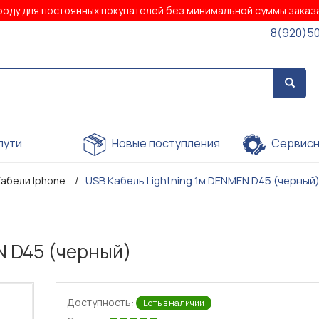
роду для постоянных покупателей без минимальной суммы зака
8(920)5
пути
Новые поступления
Сервисн
USB Кабель Lightning 1м DENMEN D45 (черный
Кабели Iphone
N D45 (черный)
Доступность:
Есть в наличии