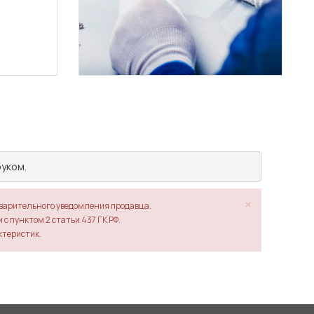
уком.
×
дварительного уведомления продавца.
с пунктом 2 статьи 437 ГК РФ.
ктеристик.