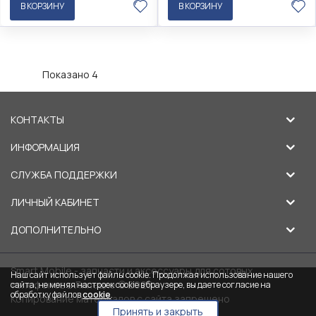
В КОРЗИНУ
В КОРЗИНУ
Показано 4
КОНТАКТЫ
ИНФОРМАЦИЯ
СЛУЖБА ПОДДЕРЖКИ
ЛИЧНЫЙ КАБИНЕТ
ДОПОЛНИТЕЛЬНО
Smart Mobile - запчасти и аксессуары для сотовых
Наш сайт использует файлы cookie. Продолжая использование нашего
телефонов в Липецке © 2026
сайта, не меняя настроек cookie в браузере, вы даете согласие на
обработку файлов
cookie
.
Копирование материалов с сайта запрещено
Принять и закрыть