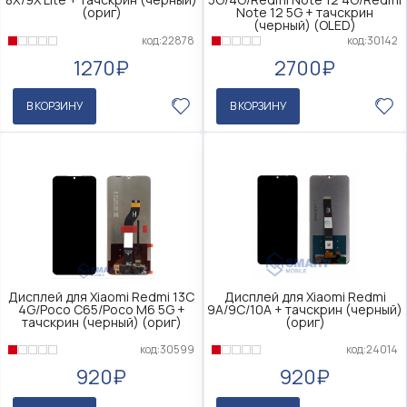
(ориг)
Note 12 5G + тачскрин
(черный) (OLED)
код:22878
код:30142
1270₽
2700₽
В КОРЗИНУ
В КОРЗИНУ
Дисплей для Xiaomi Redmi 13C
Дисплей для Xiaomi Redmi
4G/Poco C65/Poco M6 5G +
9A/9C/10A + тачскрин (черный)
тачскрин (черный) (ориг)
(ориг)
код:30599
код:24014
920₽
920₽