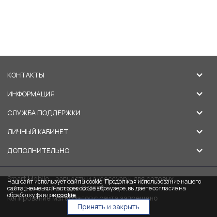
КОНТАКТЫ
ИНФОРМАЦИЯ
СЛУЖБА ПОДДЕРЖКИ
ЛИЧНЫЙ КАБИНЕТ
ДОПОЛНИТЕЛЬНО
Smart Mobile - запчасти и аксессуары для сотовых
Наш сайт использует файлы cookie. Продолжая использование нашего
телефонов в Липецке © 2026
сайта, не меняя настроек cookie в браузере, вы даете согласие на
обработку файлов
cookie
.
Копирование материалов с сайта запрещено
Принять и закрыть