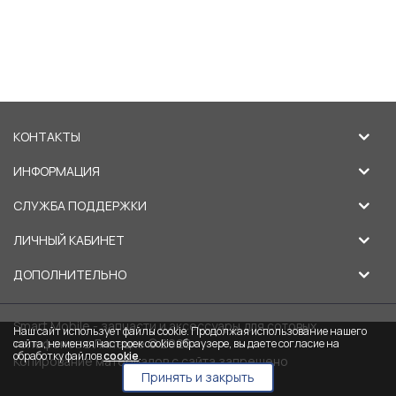
КОНТАКТЫ
ИНФОРМАЦИЯ
СЛУЖБА ПОДДЕРЖКИ
ЛИЧНЫЙ КАБИНЕТ
ДОПОЛНИТЕЛЬНО
Smart Mobile - запчасти и аксессуары для сотовых
Наш сайт использует файлы cookie. Продолжая использование нашего
телефонов в Липецке © 2026
сайта, не меняя настроек cookie в браузере, вы даете согласие на
обработку файлов
cookie
.
Копирование материалов с сайта запрещено
Принять и закрыть