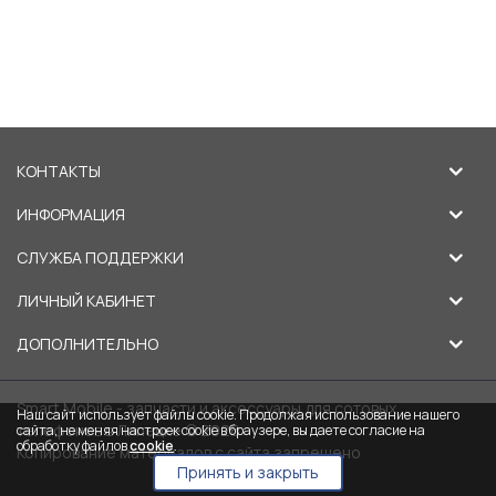
КОНТАКТЫ
ИНФОРМАЦИЯ
СЛУЖБА ПОДДЕРЖКИ
ЛИЧНЫЙ КАБИНЕТ
ДОПОЛНИТЕЛЬНО
Smart Mobile - запчасти и аксессуары для сотовых
Наш сайт использует файлы cookie. Продолжая использование нашего
телефонов в Липецке © 2026
сайта, не меняя настроек cookie в браузере, вы даете согласие на
обработку файлов
cookie
.
Копирование материалов с сайта запрещено
Принять и закрыть