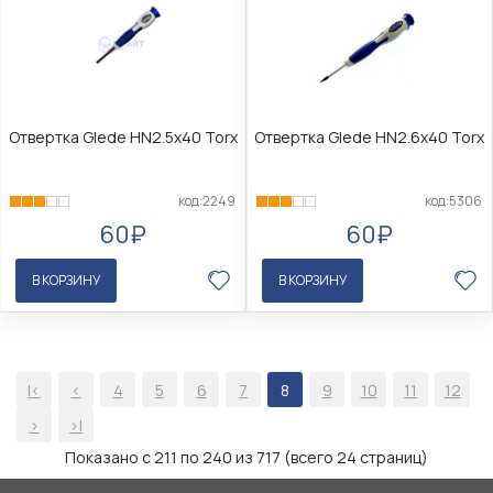
Отвертка Glede HN2.5x40 Torx
Отвертка Glede HN2.6x40 Torx
код:2249
код:5306
60₽
60₽
В КОРЗИНУ
В КОРЗИНУ
|<
<
4
5
6
7
8
9
10
11
12
>
>|
Показано с 211 по 240 из 717 (всего 24 страниц)