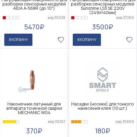
разборки сенсорных модулей
разборки сенсорных модулей
AIDA A-568R (до 10")
Sunshine LS3 SE 220V
(249x140мм)
код:35328
код:37260
5470₽
3500₽
В КОРЗИНУ
В КОРЗИНУ
Наконечник латунный для
Насадки (носики) для тонкого
аппарата точечной сварки
нанесения клея (10 шт.)
MECHANIC W04
код:30257
код:35869
370₽
180₽