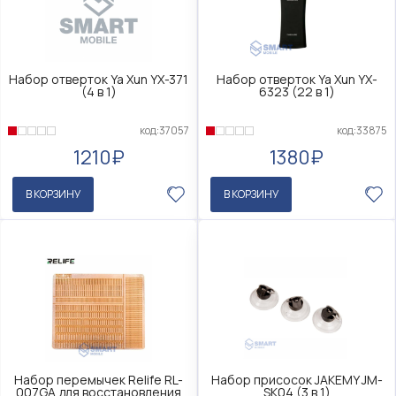
Набор отверток Ya Xun YX-371
Набор отверток Ya Xun YX-
(4 в 1)
6323 (22 в 1)
код:37057
код:33875
1210₽
1380₽
В КОРЗИНУ
В КОРЗИНУ
Набор перемычек Relife RL-
Набор присосок JAKEMY JM-
007GA для восстановления
SK04 (3 в 1)