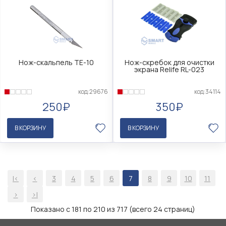
Нож-скальпель TE-10
Нож-скребок для очистки
экрана Relife RL-023
код:29676
код:34114
250₽
350₽
В КОРЗИНУ
В КОРЗИНУ
|<
<
3
4
5
6
7
8
9
10
11
>
>|
Показано с 181 по 210 из 717 (всего 24 страниц)