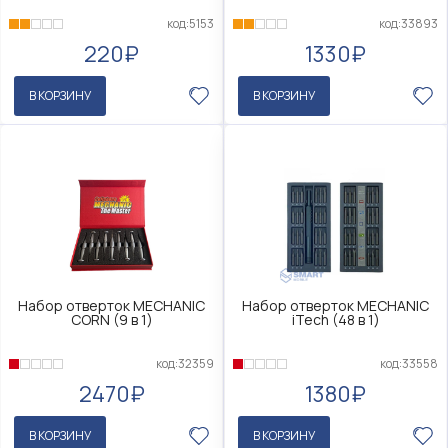
код:5153
код:33893
220₽
1330₽
В КОРЗИНУ
В КОРЗИНУ
Набор отверток MECHANIC
Набор отверток MECHANIC
CORN (9 в 1)
iTech (48 в 1)
код:32359
код:33558
2470₽
1380₽
В КОРЗИНУ
В КОРЗИНУ