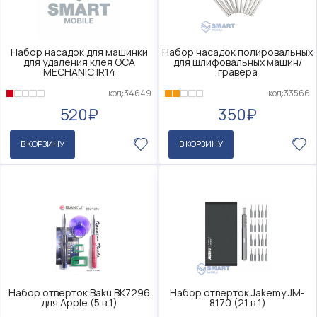
Набор насадок для машинки
Набор насадок полировальных
для удаления клея OCA
для шлифовальных машин/
MECHANIC IR14
гравера
код:34649
код:33566
520₽
350₽
В КОРЗИНУ
В КОРЗИНУ
Набор отверток Baku BK7296
Набор отверток Jakemy JM-
для Apple (5 в 1)
8170 (21 в 1)