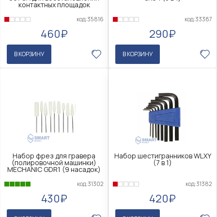
контактных площадок
код:35816
код:33387
460₽
290₽
В КОРЗИНУ
В КОРЗИНУ
Набор фрез для гравера
Набор шестигранников WLXY
(полировочной машинки)
(7 в 1)
MECHANIC GDR1 (9 насадок)
код:31302
код:31382
430₽
420₽