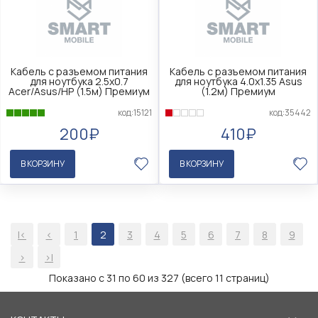
Кабель с разъемом питания
Кабель с разъемом питания
для ноутбука 2.5х0.7
для ноутбука 4.0х1.35 Asus
Acer/Asus/HP (1.5м) Премиум
(1.2м) Премиум
код:15121
код:35442
200₽
410₽
В КОРЗИНУ
В КОРЗИНУ
|<
<
1
2
3
4
5
6
7
8
9
>
>|
Показано с 31 по 60 из 327 (всего 11 страниц)