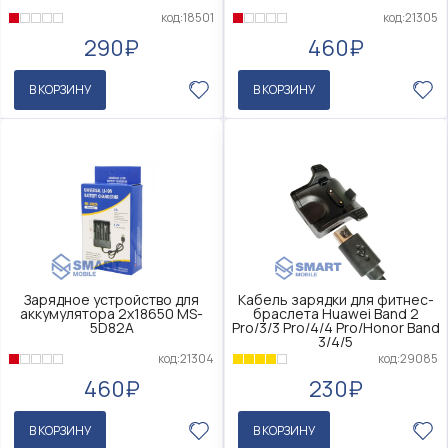
код:18501
код:21305
290₽
460₽
В КОРЗИНУ
В КОРЗИНУ
Зарядное устройство для
Кабель зарядки для фитнес-
аккумулятора 2x18650 MS-
браслета Huawei Band 2
5D82A
Pro/3/3 Pro/4/4 Pro/Honor Band
3/4/5
код:21304
код:29085
460₽
230₽
В КОРЗИНУ
В КОРЗИНУ