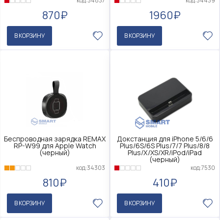
код:34837
код:34439
870₽
1960₽
В КОРЗИНУ
В КОРЗИНУ
Беспроводная зарядка REMAX
Докстанция для iPhone 5/6/6
RP-W99 для Apple Watch
Plus/6S/6S Plus/7/7 Plus/8/8
(черный)
Plus/X/XS/XR/iPod/iPad
(черный)
код:34303
код:7530
810₽
410₽
В КОРЗИНУ
В КОРЗИНУ