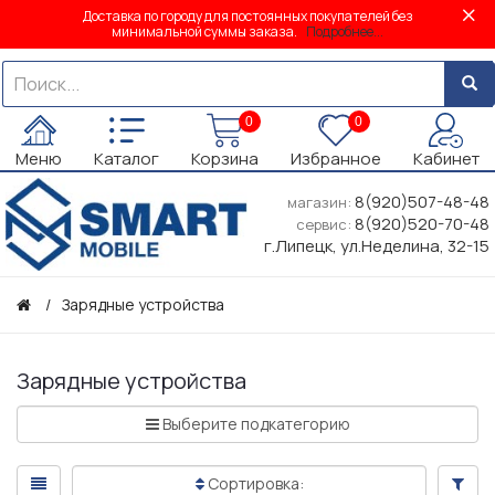
Доставка по городу для постоянных покупателей без
минимальной суммы заказа.
Подробнее...
0
0
Меню
Каталог
Корзина
Избранное
Кабинет
8(920)507-48-48
магазин:
8(920)520-70-48
сервис:
г.Липецк, ул.Неделина, 32-15
Зарядные устройства
Зарядные устройства
Выберите подкатегорию
Сортировка: