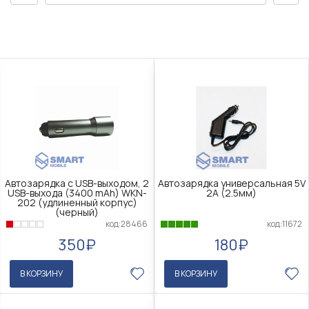
Автозарядка с USB-выходом, 2
Автозарядка универсальная 5V
USB-выхода (3400 mAh) WKN-
2A (2.5мм)
202 (удлиненный корпус)
(черный)
код:11672
код:28466
180₽
350₽
В КОРЗИНУ
В КОРЗИНУ