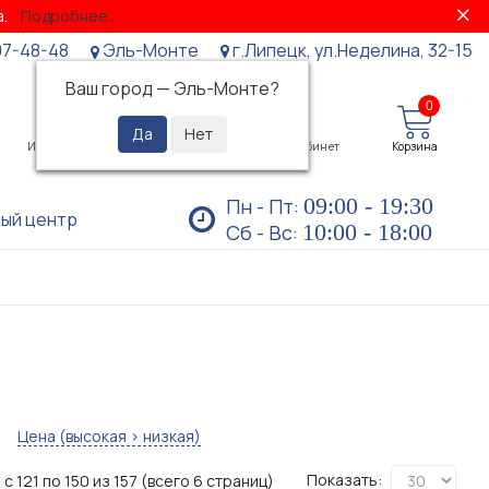
за.
Подробнее...
07-48-48
Эль-Монте
г.Липецк, ул.Неделина, 32-15
Ваш город —
Эль-Монте
?
0
0
Избранное
Просмотренные
Личный кабинет
Корзина
09:00 - 19:30
Пн - Пт:
ый центр
10:00 - 18:00
Сб - Вс:
Цена (высокая > низкая)
Показать:
с 121 по 150 из 157 (всего 6 страниц)