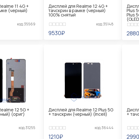
ealme 11 4G +
Дисплей для Realme 12 4G +
Диспл
амке (черный)
тачскрин в рамке (черный)
Plus 
100% снятый
Plus 
(OLED
код:35569
код:35148
9530₽
288
Ь
УВЕДОМИТЬ
УВ
ealme 12 5G +
Дисплей для Realme 12 Plus 5G
Диспл
ный) (ориг)
+ тачскрин (черный) (Incell)
+ тач
код:31255
код:36444
1210₽
299