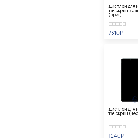
Дисплей для R
тачскрин в р
(ориг)
7310₽
УВЕДОМИТ
Дисплей для R
тачскрин (чер
1240₽