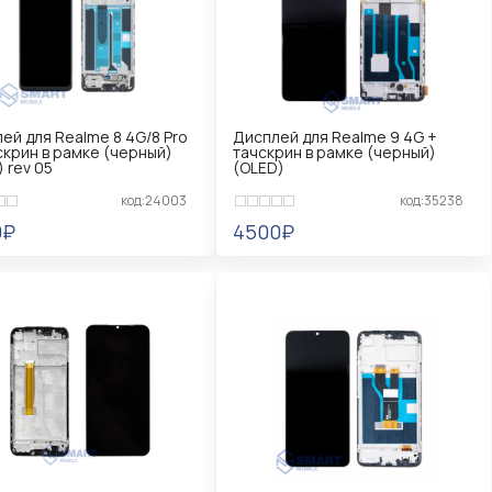
ей для Realme 8 4G/8 Pro
Дисплей для Realme 9 4G +
скрин в рамке (черный)
тачскрин в рамке (черный)
) rev 05
(OLED)
код:24003
код:35238
0₽
4500₽
ЕДОМИТЬ
УВЕДОМИТЬ