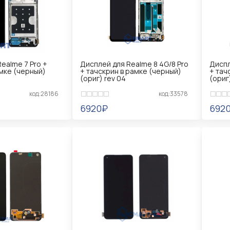
ealme 7 Pro +
Дисплей для Realme 8 4G/8 Pro
Диспл
амке (черный)
+ тачскрин в рамке (черный)
+ тач
(ориг) rev 04
(ориг
код:28186
код:33578
6920₽
692
Ь
УВЕДОМИТЬ
УВ