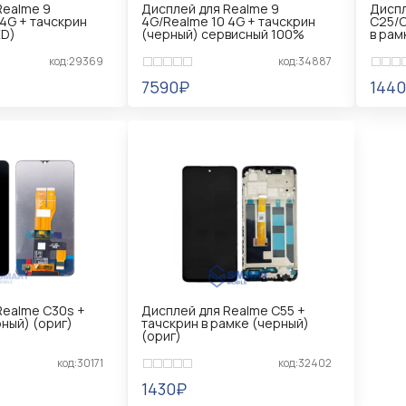
Realme 9
Дисплей для Realme 9
Диспл
4G + тачскрин
4G/Realme 10 4G + тачскрин
C25/C
ED)
(черный) сервисный 100%
в рам
код:29369
код:34887
7590₽
144
Ь
УВЕДОМИТЬ
УВ
Realme C30s +
Дисплей для Realme C55 +
ный) (ориг)
тачскрин в рамке (черный)
(ориг)
код:30171
код:32402
1430₽