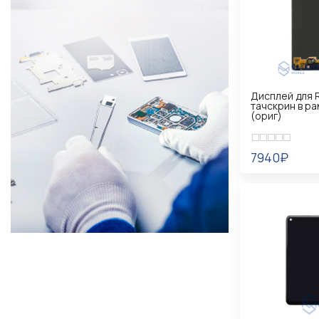
Дисплей для R
тачскрин в р
(ориг)
7940₽
УВЕДОМИТ