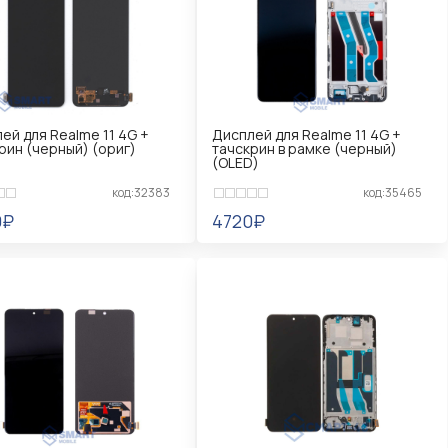
ей для Realme 11 4G +
Дисплей для Realme 11 4G +
рин (черный) (ориг)
тачскрин в рамке (черный)
(OLED)
код:32383
код:35465
0₽
4720₽
ЕДОМИТЬ
УВЕДОМИТЬ