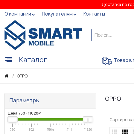
Доставка по го
О компании
Покупателям
Контакты
Каталог
Товар в 
OPPO
OPPO
Параметры
Цена
750
-
11620
₽
Сортироват
750
822
1564
4111
11620