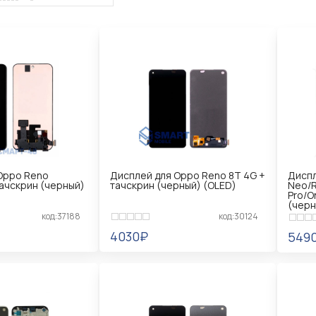
Oppo Reno
Дисплей для Oppo Reno 8T 4G +
Диспл
тачскрин (черный)
тачскрин (черный) (OLED)
Neo/R
Pro/O
(черн
код:37188
код:30124
4030₽
549
Ь
УВЕДОМИТЬ
УВ