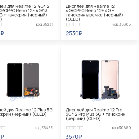
ей для Realme 12 4G/12
Дисплей для Realme 12
5G/OPPO Reno 12F 4G/13
4G/OPPO Reno 12F 4G +
5G + тачскрин (черный)
тачскрин в рамке (черный)
)
(OLED)
код:35231
код:36308
0₽
2530₽
ЕДОМИТЬ
УВЕДОМИТЬ
ей для Realme 12 Plus 5G
Дисплей для Realme 12 Pro
скрин (черный) (OLED)
5G/12 Pro Plus 5G + тачскрин
(черный) (OLED)
код:35453
код:30889
0₽
3570₽