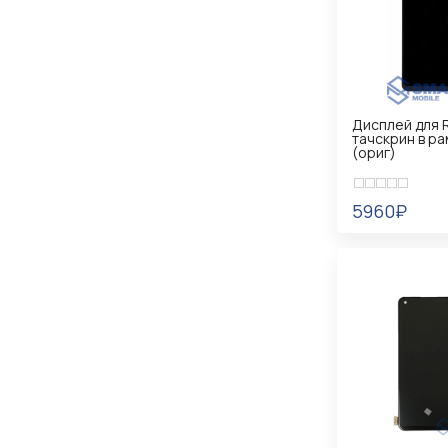
Дисплей для R
тачскрин в р
(ориг)
5960₽
УВЕДОМИТ