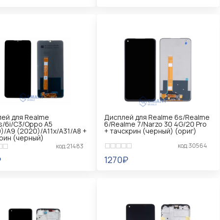
ЕДОМИТЬ
УВЕДОМИТЬ
ей для Realme
Дисплей для Realme 6s/Realme
5s/6i/C3/Oppo A5
6/Realme 7/Narzo 30 4G/20 Pro
)/A9 (2020)/A11x/A31/A8 +
+ тачскрин (черный) (ориг)
рин (черный)
код:30564
код:21483
1270₽
₽
УВЕДОМИТЬ
ЕДОМИТЬ