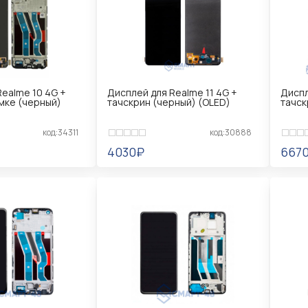
ealme 10 4G +
Дисплей для Realme 11 4G +
Диспл
амке (черный)
тачскрин (черный) (OLED)
тачск
код:34311
код:30888
4030₽
667
Ь
УВЕДОМИТЬ
УВ