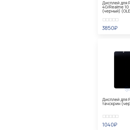
Дисплей для 
4G/Realme 10 
(черный) (OL
3850₽
УВЕДОМИТ
Дисплей для 
тачскрин (чер
1040₽