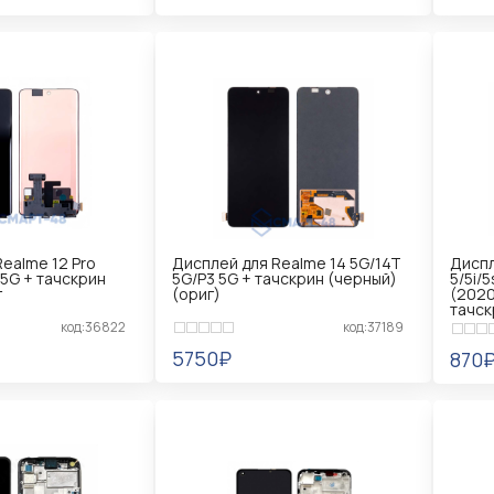
Ь
УВЕДОМИТЬ
УВ
ealme 12 Pro
Дисплей для Realme 14 5G/14T
Диспл
 5G + тачскрин
5G/P3 5G + тачскрин (черный)
5/5i/
г
(ориг)
(2020
тачск
код:36822
код:37189
5750₽
870
Ь
УВЕДОМИТЬ
УВ