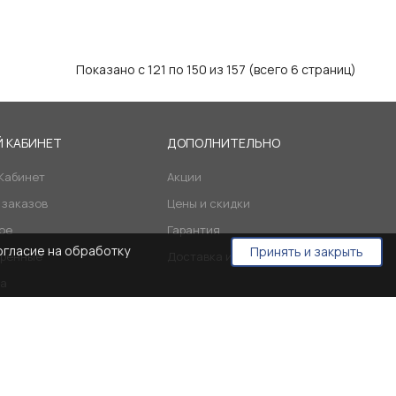
Показано с 121 по 150 из 157 (всего 6 страниц)
 КАБИНЕТ
ДОПОЛНИТЕЛЬНО
Кабинет
Акции
 заказов
Цены и скидки
ое
Гарантия
огласие на обработку
Принять и закрыть
ренные
Доставка и оплата
а