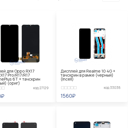
ей для Oppo RX17
Дисплей для Realme 10 4G +
X17 Pro/R17/R17
тачскрин в рамке (черный)
nePlus 6T + тачскрин
(Incell)
ый) (ориг)
код:33038
код:27129
1560₽
0₽
УВЕДОМИТЬ
ЕДОМИТЬ