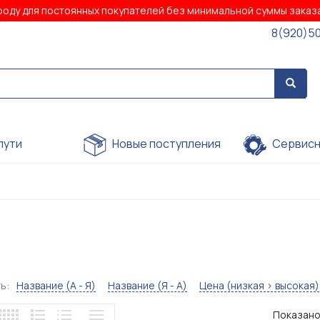
роду для постоянных покупателей без минимальной суммы зака
8(920)5
пути
Новые поступления
Сервисн
ь:
Название (А - Я)
Название (Я - А)
Цена (низкая > высокая)
Показано 