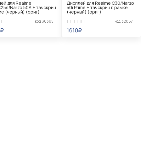
ей для Realme
Дисплей для Realme C30/Narzo
25s/Narzo 50A + тачскрин
50i Prime + тачскрин в рамке
ке (черный) (ориг)
(черный) (ориг)
код:30365
код:32087
0₽
1610₽
ЕДОМИТЬ
УВЕДОМИТЬ