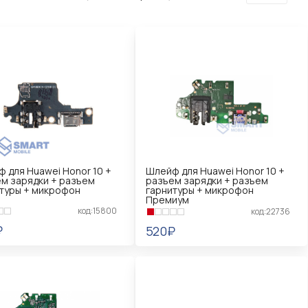
 для Huawei Honor 10 +
Шлейф для Huawei Honor 10 +
м зарядки + разъем
разъем зарядки + разъем
туры + микрофон
гарнитуры + микрофон
Премиум
код:15800
код:22736
₽
520₽
КОРЗИНУ
В КОРЗИНУ