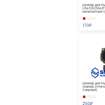
Шлейф для Hu
Lite/10i/20e/P
межплатный (
170₽
В КОРЗИНУ
Шлейф для Hua
сканер отпеч
(черный)
250₽