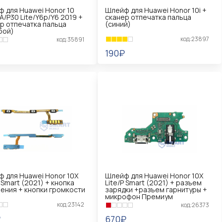
 для Huawei Honor 10
Шлейф для Huawei Honor 10i +
9A/P30 Lite/Y6p/Y6 2019 +
сканер отпечатка пальца
р отпечатка пальца
(синий)
бой)
код:23897
код:35891
190₽
В КОРЗИНУ
КОРЗИНУ
 для Huawei Honor 10X
Шлейф для Huawei Honor 10X
P Smart (2021) + кнопка
Lite/P Smart (2021) + разъем
ения + кнопки громкости
зарядки +разъем гарнитуры +
микрофон Премиум
код:23142
код:26373
₽
670₽