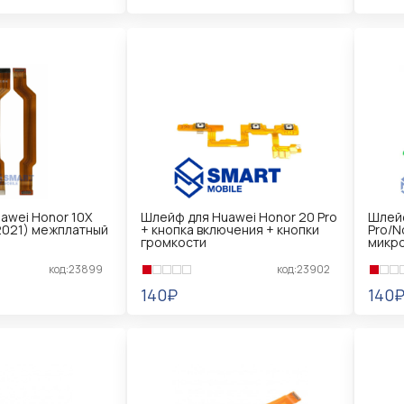
В КОРЗИНУ
В 
awei Honor 10X
Шлейф для Huawei Honor 20 Pro
Шлейф
(2021) межплатный
+ кнопка включения + кнопки
Pro/N
громкости
микр
код:23899
код:23902
140₽
140
В КОРЗИНУ
В 