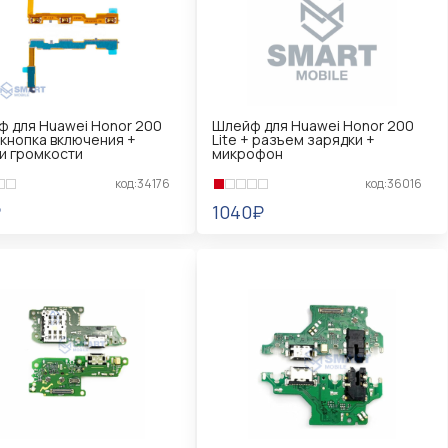
 для Huawei Honor 200
Шлейф для Huawei Honor 200
+ кнопка включения +
Lite + разъем зарядки +
и громкости
микрофон
код:34176
код:36016
₽
1040₽
КОРЗИНУ
В КОРЗИНУ