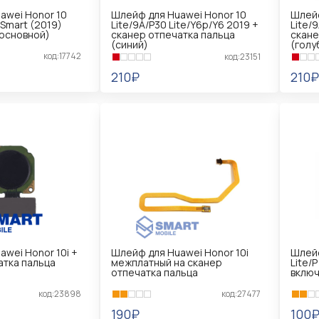
awei Honor 10
Шлейф для Huawei Honor 10
Шлейф
 Smart (2019)
Lite/9A/P30 Lite/Y6p/Y6 2019 +
Lite/
основной)
сканер отпечатка пальца
скане
(cиний)
(голу
код:17742
код:23151
210₽
210₽
В КОРЗИНУ
В 
wei Honor 10i +
Шлейф для Huawei Honor 10i
Шлейф
атка пальца
межплатный на сканер
Lite/
отпечатка пальца
включ
код:23898
код:27477
190₽
100