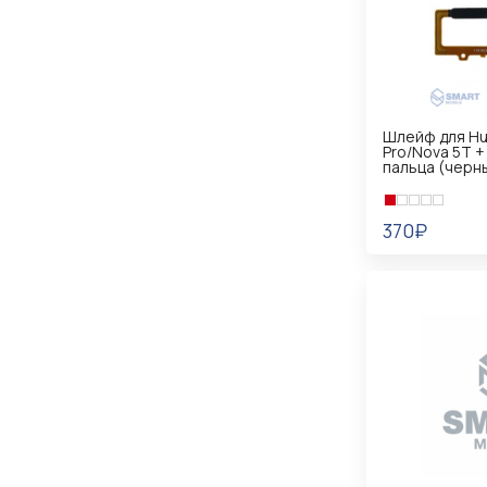
Шлейф для Hu
Pro/Nova 5T +
пальца (черн
370₽
В КОРЗИНУ