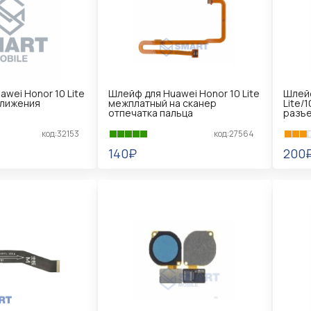
wei Honor 10 Lite
Шлейф для Huawei Honor 10 Lite
Шлейф
ближения
межплатный на сканер
Lite/
отпечатка пальца
разъе
код:32153
код:27564
140₽
200
В КОРЗИНУ
В 