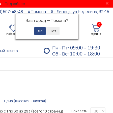
за.
Подробнее...
0)507-48-48
Помона
г.Липецк, ул.Неделина, 32-15
Ваш город —
Помона
?
0
0
Избранное
Просмотренные
Личный кабинет
Корзина
09:00 - 19:30
Пн - Пт:
ый центр
10:00 - 18:00
Сб - Вс:
Цена (высокая > низкая)
Показать:
о с 1 по 30 из 293 (всего 10 страниц)