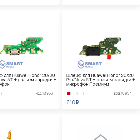
КОРЗИНУ
В КОРЗИНУ
 для Huawei Honor 20/20
Шлейф для Huawei Honor 20/20
ova 5T + разъем зарядки +
Pro/Nova 5T + разъем зарядки +
офон
микрофон Премиум
код:18953
код:18954
₽
610₽
КОРЗИНУ
В КОРЗИНУ