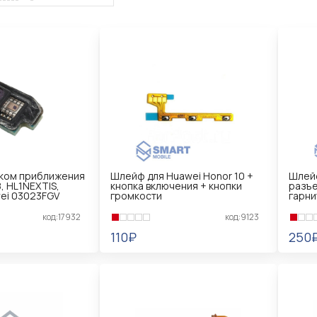
иком приближения
Шлейф для Huawei Honor 10 +
Шлейф
, HL1NEXTIS,
кнопка включения + кнопки
разъе
ei 03023FGV
громкости
гарни
код:17932
код:9123
110₽
250
В КОРЗИНУ
В 