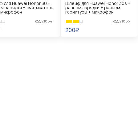
 для Huawei Honor 30 +
Шлейф для Huawei Honor 30s +
м зарядки + считыватель
разъем зарядки + разъем
 микрофон
гарнитуры + микрофон
код:21864
код:21865
₽
200₽
КОРЗИНУ
В КОРЗИНУ