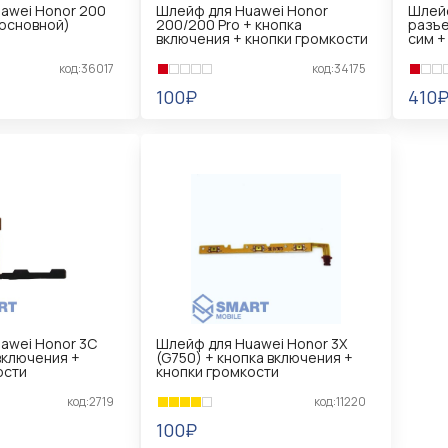
awei Honor 200
Шлейф для Huawei Honor
Шлейф
основной)
200/200 Pro + кнопка
разъе
включения + кнопки громкости
сим +
код:36017
код:34175
100₽
410
В КОРЗИНУ
В 
awei Honor 3C
Шлейф для Huawei Honor 3X
 включения +
(G750) + кнопка включения +
ости
кнопки громкости
код:2719
код:11220
100₽