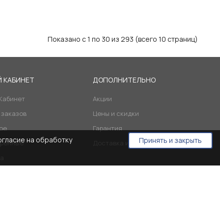
Показано с 1 по 30 из 293 (всего 10 страниц)
 КАБИНЕТ
ДОПОЛНИТЕЛЬНО
Кабинет
Акции
 заказов
Цены и скидки
ое
Гарантия
огласие на обработку
Принять и закрыть
ренные
Доставка и оплата
а