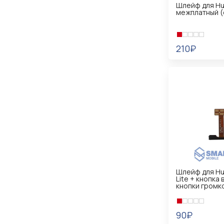
Шлейф для Hu
межплатный (
210₽
В КОРЗИНУ
Шлейф для Hu
Lite + кнопка
кнопки громк
90₽