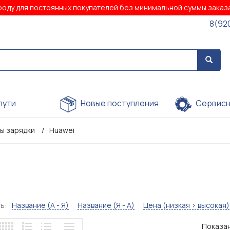
роду для постоянных покупателей без минимальной суммы зака
8(92
пути
Новые поступления
Сервисн
ы зарядки
Huawei
ь:
Название (А - Я)
Название (Я - А)
Цена (низкая > высокая)
Показан