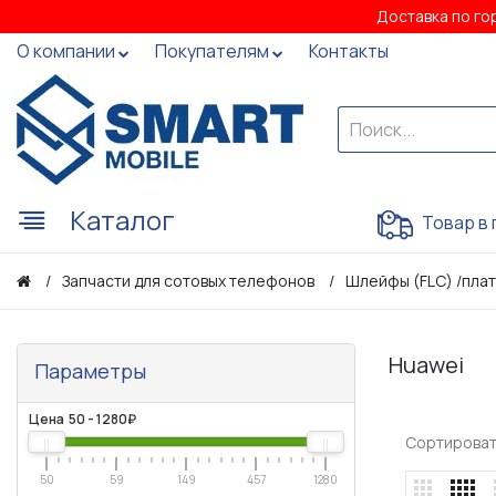
Доставка по го
О компании
Покупателям
Контакты
Каталог
Товар в 
Запчасти для сотовых телефонов
Шлейфы (FLC) /плат
Huawei
Параметры
Цена
50
-
1280
₽
Сортироват
50
59
149
457
1280