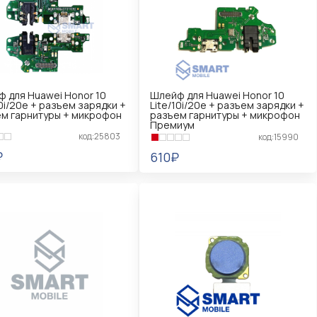
 для Huawei Honor 10
Шлейф для Huawei Honor 10
10i/20e + разъем зарядки +
Lite/10i/20e + разъем зарядки +
м гарнитуры + микрофон
разъем гарнитуры + микрофон
Премиум
код:25803
код:15990
₽
610₽
КОРЗИНУ
В КОРЗИНУ