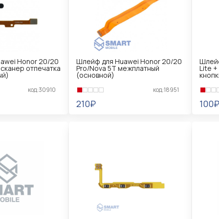
awei Honor 20/20
Шлейф для Huawei Honor 20/20
Шлейф
 сканер отпечатка
Pro/Nova 5T межплатный
Lite 
ый)
(основной)
кнопк
код:30910
код:18951
210₽
100
В КОРЗИНУ
В 