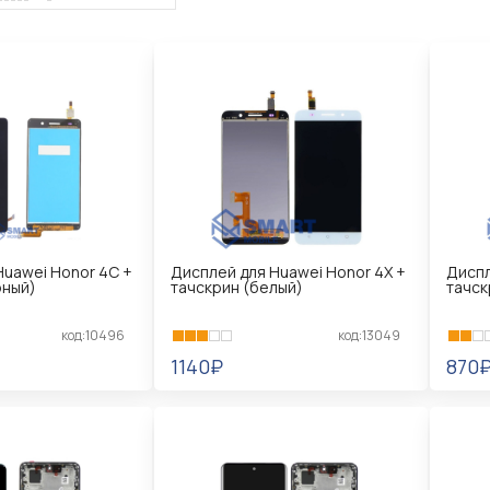
Huawei Honor 4C +
Дисплей для Huawei Honor 4X +
Диспл
рный)
тачскрин (белый)
тачск
код:10496
код:13049
1140₽
870
В КОРЗИНУ
В 