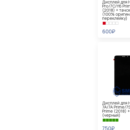
Дисплей для 
Pro/7C/Y6 Pri
(2018) + тачс
(100% оригин
переклейку)
600₽
В КОРЗИНУ
Дисплей для 
7A/7A Prime/7
Prime (2018) 
(черный)
750₽