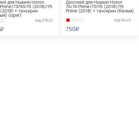
ей для Huawei Honor
Дисплей для Huawei Honor
 Prime/7S/9S/Y5 (2018)/Y5
7A/7A Prime/7S/Y5 (2018)/Y5
 (2018) + тачскрин
Prime (2018) + тачскрин (белый)
ый) (ориг)
код:9440
код:27623
750₽
0₽
В КОРЗИНУ
КОРЗИНУ