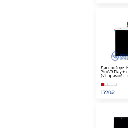
В КОРЗИНУ
Дисплей для 
Pro/V9 Play +
(v1, прямой 
1320₽
В КОРЗИНУ