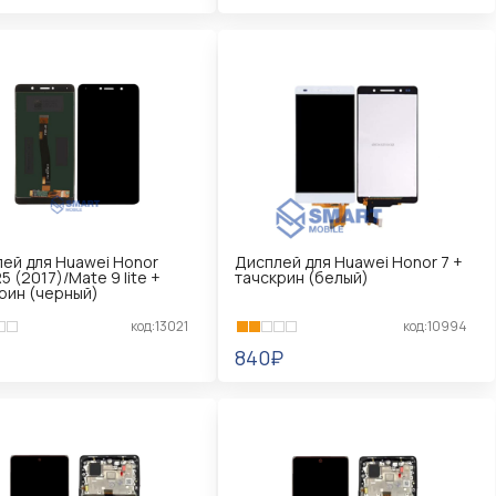
КОРЗИНУ
В КОРЗИНУ
ей для Huawei Honor
Дисплей для Huawei Honor 7 +
5 (2017)/Mate 9 lite +
тачскрин (белый)
рин (черный)
код:13021
код:10994
840₽
КОРЗИНУ
В КОРЗИНУ