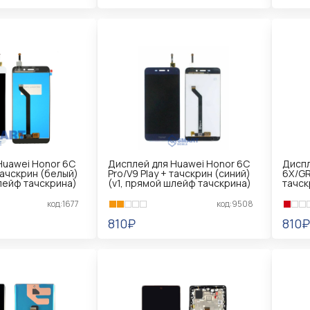
В КОРЗИНУ
В 
Huawei Honor 6C
Дисплей для Huawei Honor 6C
Диспл
 тачскрин (белый)
Pro/V9 Play + тачскрин (синий)
6X/GR
шлейф тачскрина)
(v1, прямой шлейф тачскрина)
тачск
код:1677
код:9508
810₽
810₽
В КОРЗИНУ
В 