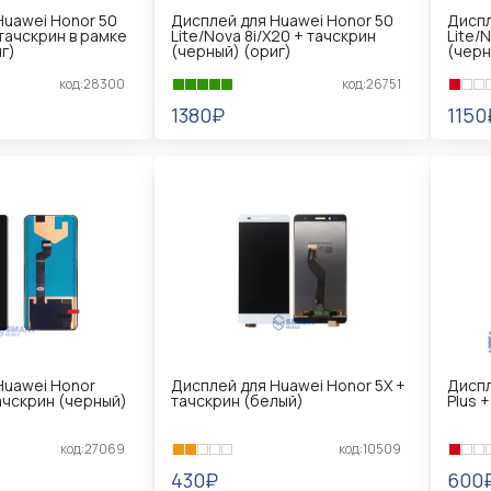
Huawei Honor 50
Дисплей для Huawei Honor 50
Диспл
 тачскрин в рамке
Lite/Nova 8i/X20 + тачскрин
Lite/
г)
(черный) (ориг)
(черн
код:28300
код:26751
1380₽
1150
В КОРЗИНУ
В 
Huawei Honor
Дисплей для Huawei Honor 5X +
Диспл
ачскрин (черный)
тачскрин (белый)
Plus 
код:27069
код:10509
430₽
600