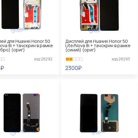
ей для Huawei Honor 50
Дисплей для Huawei Honor 50
Nova 8i + тачскрин в рамке
Lite/Nova 8i + тачскрин в рамке
бро) (ориг)
(синий) (ориг)
код:28292
код:28293
0₽
2300₽
КОРЗИНУ
В КОРЗИНУ