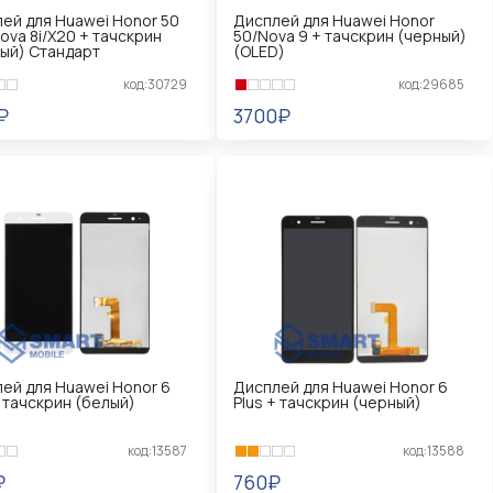
ей для Huawei Honor 50
Дисплей для Huawei Honor
Nova 8i/X20 + тачскрин
50/Nova 9 + тачскрин (черный)
ый) Стандарт
(OLED)
код:30729
код:29685
₽
3700₽
КОРЗИНУ
В КОРЗИНУ
ей для Huawei Honor 6
Дисплей для Huawei Honor 6
+ тачскрин (белый)
Plus + тачскрин (черный)
код:13587
код:13588
₽
760₽