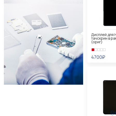
Дисплей для 
тачскрин в р
(ориг)
4700₽
В КОРЗИНУ