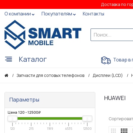
Доставка по го
О компании
Покупателям
Контакты
Каталог
Товар в 
Запчасти для сотовых телефонов
Дисплеи (LCD)
HUAWEI
Параметры
Цена
120
-
12500
₽
Сортироват
120
215
1189
4535
12500