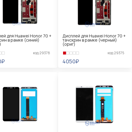
ей для Huawei Honor 70 +
Дисплей для Huawei Honor 70 +
рин в рамке (синий)
тачскрин в рамке (черный)
)
(ориг)
код:29378
код:29375
0₽
4050₽
КОРЗИНУ
В КОРЗИНУ