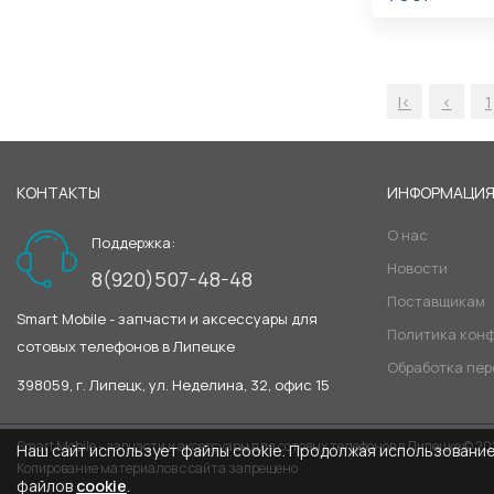
В КОРЗИНУ
|<
<
1
КОНТАКТЫ
ИНФОРМАЦИ
О нас
Поддержка:
Новости
8(920)507-48-48
Поставщикам
Smart Mobile - запчасти и аксессуары для
Политика кон
сотовых телефонов в Липецке
Обработка пе
398059, г. Липецк, ул. Неделина, 32, офис 15
Smart Mobile - запчасти и аксессуары для сотовых телефонов в Липецке © 2
Наш сайт использует файлы cookie. Продолжая использование 
Копирование материалов с сайта запрещено
файлов
cookie
.