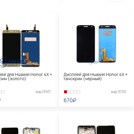
ей для Huawei Honor 4X +
Дисплей для Huawei Honor 4X +
рин (золото)
тачскрин (черный)
код:13917
код:11730
₽
670₽
КОРЗИНУ
В КОРЗИНУ