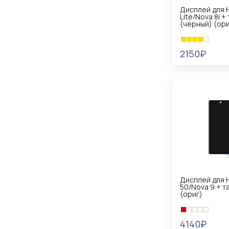
Дисплей для 
Lite/Nova 8i +
(черный) (ори
2150₽
В КОРЗИНУ
Дисплей для 
50/Nova 9 + т
(ориг)
4140₽