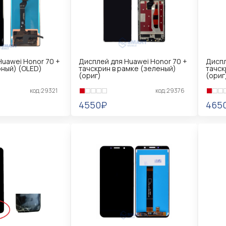
Huawei Honor 70 +
Дисплей для Huawei Honor 70 +
Диспл
рный) (OLED)
тачскрин в рамке (зеленый)
тачск
(ориг)
(ориг
код:29321
код:29376
4550₽
465
В КОРЗИНУ
В 