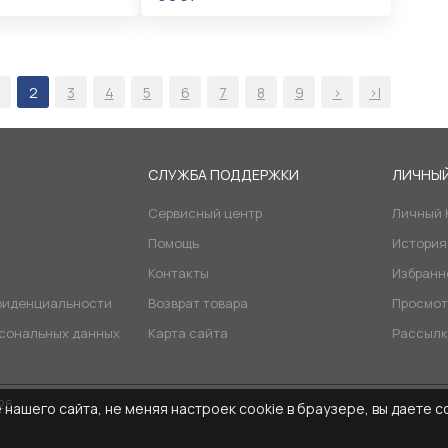
В КОРЗИНУ
2
3
4
5
6
7
8
9
>
>|
Я
СЛУЖБА ПОДДЕРЖКИ
ЛИЧНЫЙ
Сервисный центр
Личный 
Помощь
История
Контакты
Избранн
фиденциальности
Возврат товара
Просмот
рсональных данных
Карта сайта
Рассылк
026
нашего сайта, не меняя настроек cookie в браузере, вы даете с