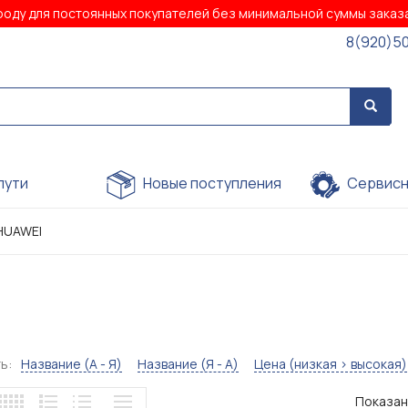
роду для постоянных покупателей без минимальной суммы зака
8(920)5
пути
Новые поступления
Сервисн
HUAWEI
ь:
Название (А - Я)
Название (Я - А)
Цена (низкая > высокая)
Показано