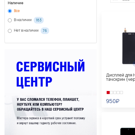
Наличие
Все
В наличии
183
Нет в наличии
76
Дисплей для 
тачскрин (че
950₽
В КОРЗИНУ