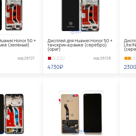
Huawei Honor 50 +
Дисплей для Huawei Honor 50 +
Диспл
амке (зеленый)
тачскрин в рамке (серебро)
Lite/
(ориг)
(сере
код:28727
код:28728
4730₽
230
В КОРЗИНУ
В 