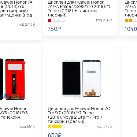
Huawei Honor 7A
Дисплей для Huawei Honor
Диспл
me (2018)/Y6
7A/7A Prime/7S/9S/Y5 (2018)/Y5
7A/7A
крин (черный)
Prime (2018) + тачскрин
Prime
ал) уценка (под
(черный)
(черн
код:27172
код:27139
750₽
104
В КОРЗИНУ
В 
Huawei Honor
Дисплей для Huawei Honor 7C
S/Y5 (2018)/Y5
Pro/Y7 (2018)/Y7 Prime
+ тачскрин
(2018)/Nova 2 Lite/Y7 Pro +
тачскрин (белый)
код:5518
код:5758
650₽