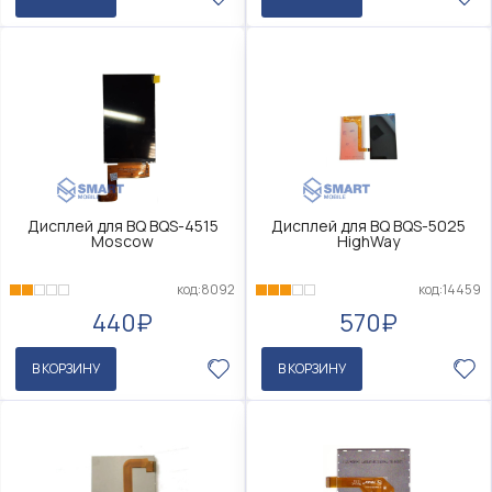
Дисплей для BQ BQS-4515
Дисплей для BQ BQS-5025
Moscow
HighWay
код:8092
код:14459
440₽
570₽
В КОРЗИНУ
В КОРЗИНУ