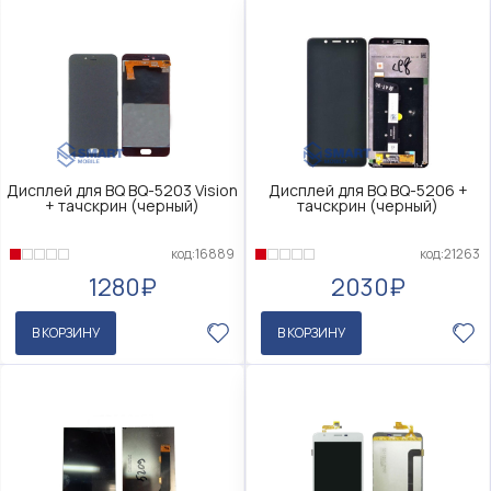
Дисплей для BQ BQ-5203 Vision
Дисплей для BQ BQ-5206 +
+ тачскрин (черный)
тачскрин (черный)
код:16889
код:21263
1280₽
2030₽
В КОРЗИНУ
В КОРЗИНУ