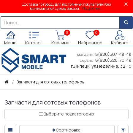
Доставка по городу для постоянных покупателей без
минимальной суммы заказа.
Подробнее...
0
0
Меню
Каталог
Корзина
Избранное
Кабинет
8(920)507-48-48
магазин:
8(920)520-70-48
сервис:
г.Липецк, ул.Неделина, 32-15
Запчасти для сотовых телефонов
Запчасти для сотовых телефонов
Выберите подкатегорию
Сортировка: