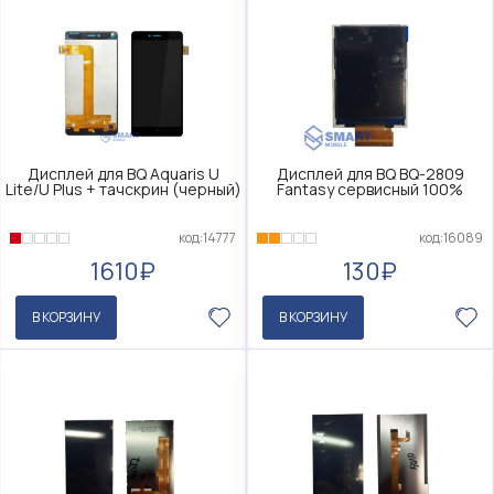
Дисплей для BQ Aquaris U
Дисплей для BQ BQ-2809
Lite/U Plus + тачскрин (черный)
Fantasy сервисный 100%
код:14777
код:16089
1610₽
130₽
В КОРЗИНУ
В КОРЗИНУ