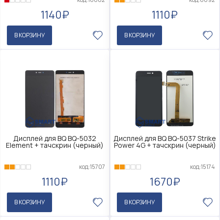
1140₽
1110₽
В КОРЗИНУ
В КОРЗИНУ
Дисплей для BQ BQ-5032
Дисплей для BQ BQ-5037 Strikе
Element + тачскрин (черный)
Роwеr 4G + тачскрин (черный)
код:15707
код:15174
1110₽
1670₽
В КОРЗИНУ
В КОРЗИНУ