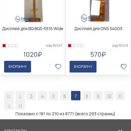
Дисплей для BQ BQS-5515 Wide
Дисплей для DNS S4003
код:16047
код:10149
1020₽
570₽
В КОРЗИНУ
В КОРЗИНУ
|<
<
3
4
5
6
7
8
9
10
11
>
>|
Показано с 181 по 210 из 8771 (всего 293 страниц)
КОНТАКТЫ