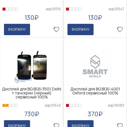
код:10176
код:10547
130₽
130₽
В КОРЗИНУ
В КОРЗИНУ
Дисплей для BQ BQS-3501 Delhi
Дисплей для BQ BQS-4001
+ тачскрин (черный)
Oxford сервисный 100%
сервисный 100%
код:10543
код:16082
730₽
370₽
В КОРЗИНУ
В КОРЗИНУ