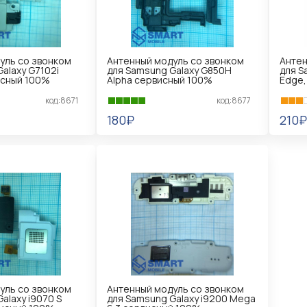
уль со звонком
Антенный модуль со звонком
Антен
alaxy G7102i
для Samsung Galaxy G850H
для S
исный 100%
Alpha сервисный 100%
Edge,
код:8671
код:8677
180₽
210₽
В КОРЗИНУ
В 
уль со звонком
Антенный модуль со звонком
alaxy i9070 S
для Samsung Galaxy i9200 Mega