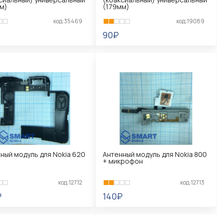
м)
(179мм)
код:35469
код:19089
90₽
КОРЗИНУ
В КОРЗИНУ
ный модуль для Nokia 620
Антенный модуль для Nokia 800
+ микрофон
код:12712
код:12713
₽
140₽
КОРЗИНУ
В КОРЗИНУ