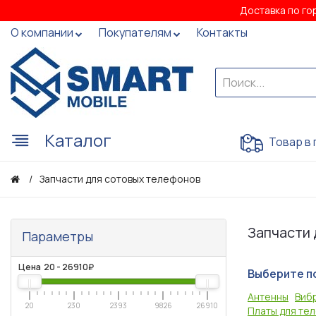
Доставка по го
О компании
Покупателям
Контакты
Каталог
Товар в 
Запчасти для сотовых телефонов
Запчасти
Параметры
Цена
20
-
26910
₽
Выберите п
Антенны
Виб
20
230
2393
9826
26910
Платы для те