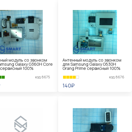
ный модуль со звонком
Антенный модуль со звонком
amsung Galaxy G360H Core
для Samsung Galaxy G530H
 сервисный 100%
Grang Prime сервисный 100%
код:8675
код:8676
₽
140₽
КОРЗИНУ
В КОРЗИНУ