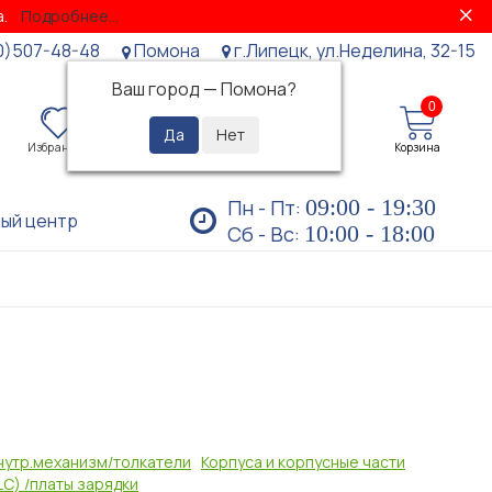
за.
Подробнее...
0)507-48-48
Помона
г.Липецк, ул.Неделина, 32-15
Ваш город —
Помона
?
0
0
Избранное
Просмотренные
Личный кабинет
Корзина
09:00 - 19:30
Пн - Пт:
ый центр
10:00 - 18:00
Сб - Вс:
нутр.механизм/толкатели
Корпуса и корпусные части
C) /платы зарядки