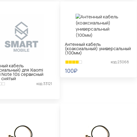
Антенный кабель
(коаксиальный) универсальный
(100мм)
код:23068
ный кабель
сиальный) для Xiaomi
100₽
 Note 10s сервисный
 снятый
В КОРЗИНУ
код:33121
КОРЗИНУ