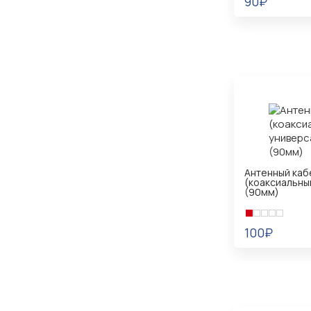
90₽
В КОРЗИНУ
Антенный каб
(коаксиальны
(90мм)
100₽
В КОРЗИНУ