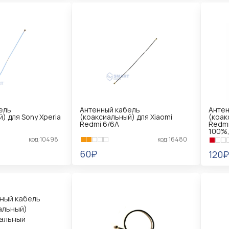
ель
Антенный кабель
Антен
) для Sony Xperia
(коаксиальный) для Xiaomi
(коак
Redmi 6/6A
Redmi
100%,
код:10498
код:16480
60₽
120₽
В КОРЗИНУ
В 