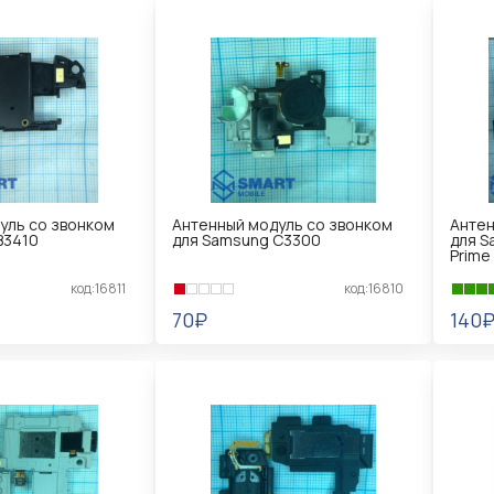
уль со звонком
Антенный модуль со звонком
Антен
B3410
для Samsung C3300
для S
Prime
код:16811
код:16810
70₽
140
В КОРЗИНУ
В 