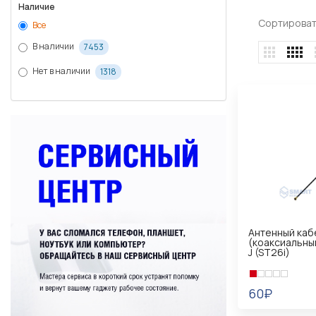
Наличие
Сортироват
Все
В наличии
7453
Нет в наличии
1318
Антенный каб
(коаксиальный
J (ST26i)
60₽
В КОРЗИНУ