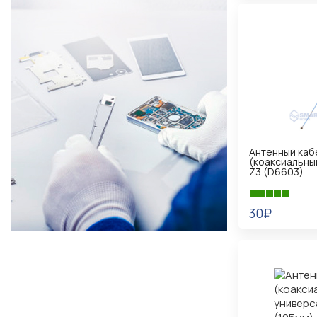
Антенный каб
(коаксиальный
Z3 (D6603)
30₽
В КОРЗИНУ