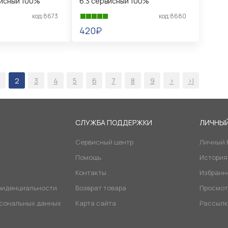
исный 100%
6.3 сервисный 100%
код:8673
код:8680
420₽
В КОРЗИНУ
2
3
4
5
6
7
8
9
>
>|
Я
СЛУЖБА ПОДДЕРЖКИ
ЛИЧНЫЙ
Сервисный центр
Личный 
Помощь
История
Контакты
Избранн
фиденциальности
Возврат товара
Просмот
рсональных данных
Карта сайта
Рассылк