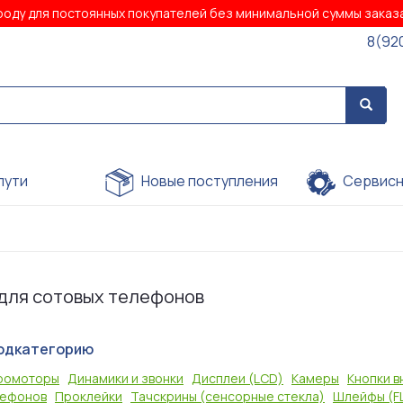
роду для постоянных покупателей без минимальной суммы зака
8(92
пути
Новые поступления
Сервисн
 для сотовых телефонов
одкатегорию
ромоторы
Динамики и звонки
Дисплеи (LCD)
Камеры
Кнопки в
лефонов
Проклейки
Тачскрины (сенсорные стекла)
Шлейфы (FL