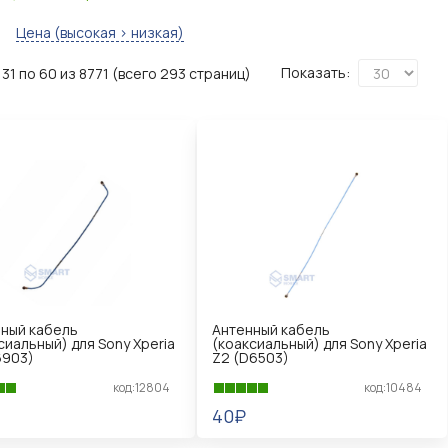
Цена (высокая > низкая)
Показать:
31 по 60 из 8771 (всего 293 страниц)
ный кабель
Антенный кабель
сиальный) для Sony Xperia
(коаксиальный) для Sony Xperia
6903)
Z2 (D6503)
код:12804
код:10484
40₽
КОРЗИНУ
В КОРЗИНУ