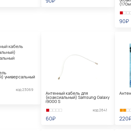
90₽
(170м
В КОРЗИНУ
90₽
В 
ель
й) универсальный
код:23069
Антенный кабель для
Антен
(коаксиальный) Samsung Galaxy
i9000 S
код:2841
60₽
220
В КОРЗИНУ
В 