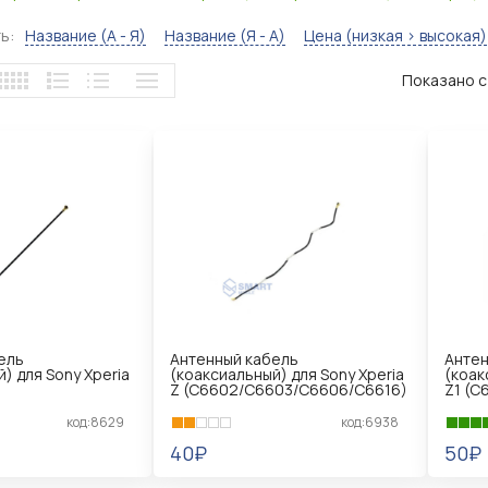
ь:
Название (А - Я)
Название (Я - А)
Цена (низкая > высокая)
Показано с 
ель
Антенный кабель
Антен
) для Sony Xperia
(коаксиальный) для Sony Xperia
(коак
Z (C6602/C6603/C6606/C6616)
Z1 (C
код:8629
код:6938
40₽
50₽
В КОРЗИНУ
В 