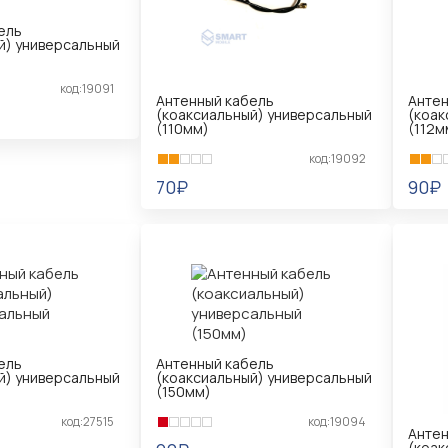
ель
й) универсальный
код:19091
Антенный кабель
Антен
(коаксиальный) универсальный
(коак
(110мм)
(112м
код:19092
70₽
90₽
В КОРЗИНУ
В 
ель
Антенный кабель
й) универсальный
(коаксиальный) универсальный
(150мм)
код:27515
код:19094
Антен
(коак