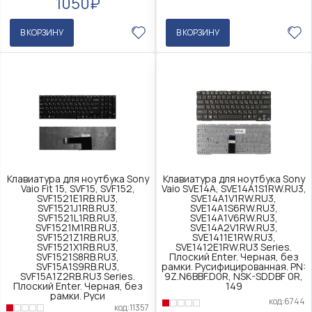
1050₽
В КОРЗИНУ
В КОРЗИНУ
Клавиатура для ноутбука Sony
Клавиатура для ноутбука Sony
Vaio Fit 15, SVF15, SVF152,
Vaio SVE14A, SVE14A1S1RW.RU3,
SVF1521E1RB.RU3,
SVE14A1V1RW.RU3,
SVF1521J1RB.RU3,
SVE14A1S6RW.RU3,
SVF1521L1RB.RU3,
SVE14A1V6RW.RU3,
SVF1521M1RB.RU3,
SVE14A2V1RW.RU3,
SVF1521Z1RB.RU3,
SVE1411E1RW.RU3,
SVF1521X1RB.RU3,
SVE1412E1RW.RU3 Series.
SVF1521S8RB.RU3,
Плоский Enter. Черная, без
SVF15A1S9RB.RU3,
рамки. Русифицированная. PN:
SVF15A1Z2RB.RU3 Series.
9Z.N6BBF.D0R, NSK-SDDBF 0R,
Плоский Enter. Черная, без
149
рамки. Руси
код:6744
код:11357