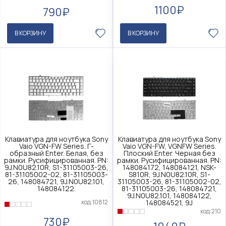
1100₽
790₽
В КОРЗИНУ
В КОРЗИНУ
Клавиатура для ноутбука Sony
Клавиатура для ноутбука Sony
Vaio VGN-FW Series. Г-
Vaio VGN-FW, VGNFW Series.
образный Enter. Белая, без
Плоский Enter. Черная без
рамки. Русифицированная. PN:
рамки. Русифицированная. PN:
9J.N0U82.10R, S1-31105003-26,
148084172, 148084121, NSK-
81-31105002-02, 81-31105003-
S810R, 9J.N0U82.10R, S1-
26, 148084721, 9J.N0U82.101,
31105003-26, 81-31105002-02,
148084122.
81-31105003-26, 148084721,
9J.N0U82.101, 148084122,
код:10812
148084521, 9J
код:210
730₽