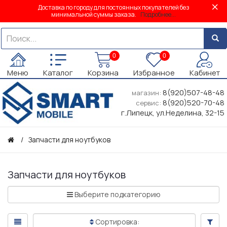
Доставка по городу для постоянных покупателей без
минимальной суммы заказа.
Подробнее...
0
0
Меню
Каталог
Корзина
Избранное
Кабинет
8(920)507-48-48
магазин:
8(920)520-70-48
сервис:
г.Липецк, ул.Неделина, 32-15
Запчасти для ноутбуков
Запчасти для ноутбуков
Выберите подкатегорию
Сортировка: