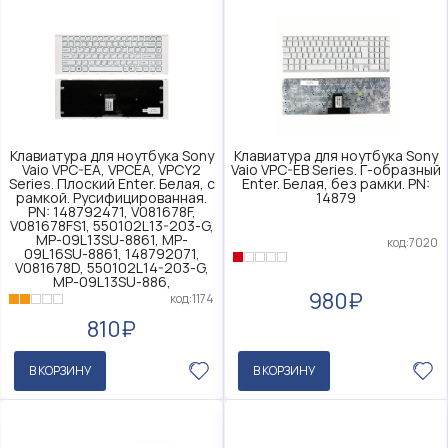
Клавиатура для ноутбука Sony
Клавиатура для ноутбука Sony
Vaio VPC-EA, VPCEA, VPCY2
Vaio VPC-EB Series. Г-образный
Series. Плоский Enter. Белая, с
Enter. Белая, без рамки. PN:
рамкой. Русифицированная.
14879
PN: 148792471, V081678F,
V081678FS1, 550102L13-203-G,
MP-09L13SU-8861, MP-
код:7020
09L16SU-8861, 148792071,
V081678D, 550102L14-203-G,
MP-09L13SU-886,
980₽
код:1174
810₽
В КОРЗИНУ
В КОРЗИНУ