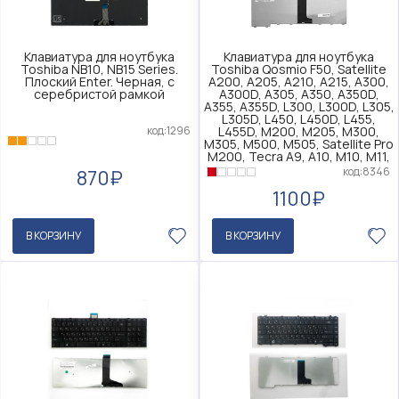
Клавиатура для ноутбука
Клавиатура для ноутбука
Toshiba NB10, NB15 Series.
Toshiba Qosmio F50, Satellite
Плоский Enter. Черная, с
A200, A205, A210, A215, A300,
серебристой рамкой
A300D, A305, A350, A350D,
A355, A355D, L300, L300D, L305,
L305D, L450, L450D, L455,
код:1296
L455D, M200, M205, M300,
M305, M500, M505, Satellite Pro
M200, Tecra A9, A10, M10, M11,
код:8346
870₽
1100₽
В КОРЗИНУ
В КОРЗИНУ