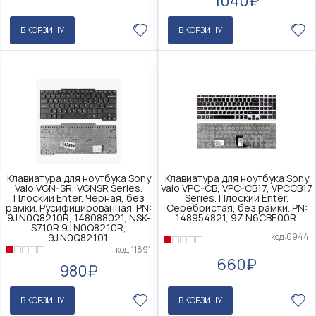
1040₽
В КОРЗИНУ
В КОРЗИНУ
Клавиатура для ноутбука Sony
Клавиатура для ноутбука Sony
Vaio VGN-SR, VGNSR Series.
Vaio VPC-CB, VPC-CB17, VPCCB17
Плоский Enter. Черная, без
Series. Плоский Enter.
рамки. Русифицированная. PN:
Серебристая, без рамки. PN:
9J.N0Q82.10R, 148088021, NSK-
148954821, 9Z.N6CBF.00R.
S710R 9J.N0Q82.10R,
код:6944
9J.N0Q82.101.
код:11891
660₽
980₽
В КОРЗИНУ
В КОРЗИНУ