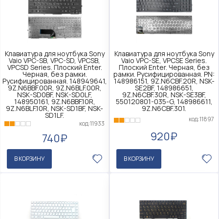
Клавиатура для ноутбука Sony
Клавиатура для ноутбука Sony
Vaio VPC-SB, VPC-SD, VPCSB,
Vaio VPC-SE, VPCSE Series.
VPCSD Series. Плоский Enter.
Плоский Enter. Черная, без
Черная, без рамки.
рамки. Русифицированная. PN:
Русифицированная. 148949641,
148986151, 9Z.N6CBF.20R, NSK-
9Z.N6BBF.00R, 9Z.N6BLF.00R,
SE2BF, 148986651,
NSK-SD0BF, NSK-SD0LF,
9Z.N6CBF.30R, NSK-SE3BF,
148950161, 9Z.N6BBF.10R,
550120801-035-G, 148986611,
9Z.N6BLF.10R, NSK-SD1BF, NSK-
9Z.N6CBF.301.
SD1LF.
код:11897
код:11933
920₽
740₽
В КОРЗИНУ
В КОРЗИНУ