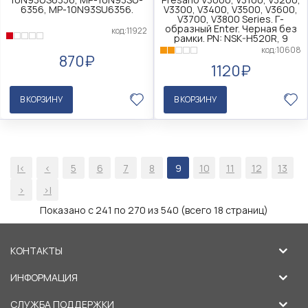
6356, MP-10N93SU6356.
V3300, V3400, V3500, V3600,
V3700, V3800 Series. Г-
образный Enter. Черная без
код:11922
рамки. PN: NSK-H520R, 9
код:10608
870₽
1120₽
В КОРЗИНУ
В КОРЗИНУ
|<
<
5
6
7
8
9
10
11
12
13
>
>|
Показано с 241 по 270 из 540 (всего 18 страниц)
КОНТАКТЫ
ИНФОРМАЦИЯ
СЛУЖБА ПОДДЕРЖКИ