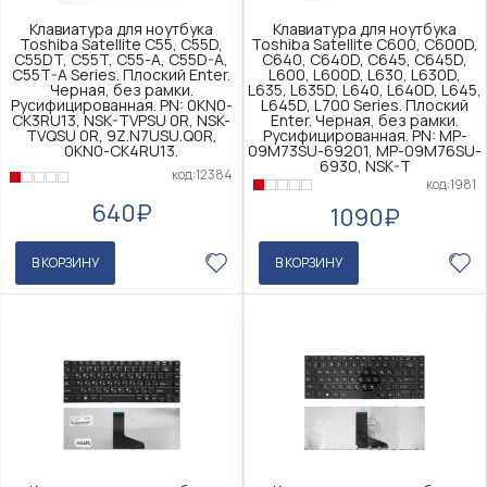
Клавиатура для ноутбука
Клавиатура для ноутбука
Toshiba Satellite C55, C55D,
Toshiba Satellite C600, C600D,
C55DT, C55T, C55-A, C55D-A,
C640, C640D, C645, C645D,
C55T-A Series. Плоский Enter.
L600, L600D, L630, L630D,
Черная, без рамки.
L635, L635D, L640, L640D, L645,
Русифицированная. PN: 0KN0-
L645D, L700 Series. Плоский
CK3RU13, NSK-TVPSU 0R, NSK-
Enter. Черная, без рамки.
TVQSU 0R, 9Z.N7USU.Q0R,
Русифицированная. PN: MP-
0KN0-CK4RU13.
09M73SU-69201, MP-09M76SU-
6930, NSK-T
код:12384
код:1981
640₽
1090₽
В КОРЗИНУ
В КОРЗИНУ