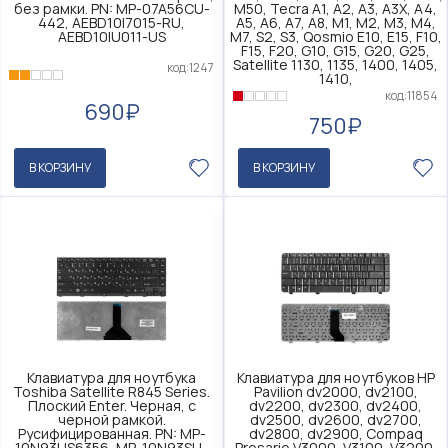
без рамки. PN: MP-07A56CU-
M50, Tecra A1, A2, A3, A3X, A4,
442, AEBD10I7015-RU,
A5, A6, A7, A8, M1, M2, M3, M4,
AEBD10IU011-US
M7, S2, S3, Qosmio E10, E15, F10,
F15, F20, G10, G15, G20, G25,
Satellite 1130, 1135, 1400, 1405,
код:1247
1410,
код:11854
690₽
750₽
В КОРЗИНУ
В КОРЗИНУ
Клавиатура для ноутбука
Клавиатура для ноутбуков HP
Toshiba Satellite R845 Series.
Pavilion dv2000, dv2100,
Плоский Enter. Черная, с
dv2200, dv2300, dv2400,
черной рамкой.
dv2500, dv2600, dv2700,
Русифицированная. PN: MP-
dv2800, dv2900, Compaq
10N93US6356, MP-10N93SU-
Presario V3000, V3100, V3200,