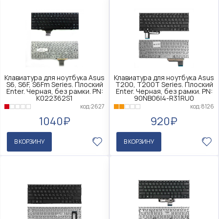
Клавиатура для ноутбука Asus
Клавиатура для ноутбука Asus
S6, S6F, S6Fm Series. Плоский
T200, T200T Series. Плоский
Enter. Черная, без рамки. PN:
Enter. Черная, без рамки. PN:
K022362S1
90NB06I4-R31RU0
код:2627
код:8126
1040₽
920₽
В КОРЗИНУ
В КОРЗИНУ