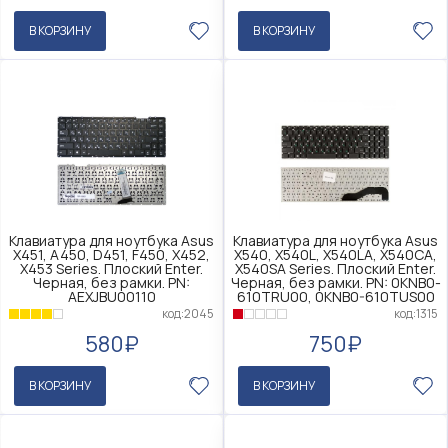
В КОРЗИНУ
В КОРЗИНУ
Клавиатура для ноутбука Asus
Клавиатура для ноутбука Asus
X451, A450, D451, F450, X452,
X540, X540L, X540LA, X540CA,
X453 Series. Плоский Enter.
X540SA Series. Плоский Enter.
Черная, без рамки. PN:
Черная, без рамки. PN: 0KNB0-
AEXJBU00110
610TRU00, 0KNB0-610TUS00
код:2045
код:1315
580₽
750₽
В КОРЗИНУ
В КОРЗИНУ