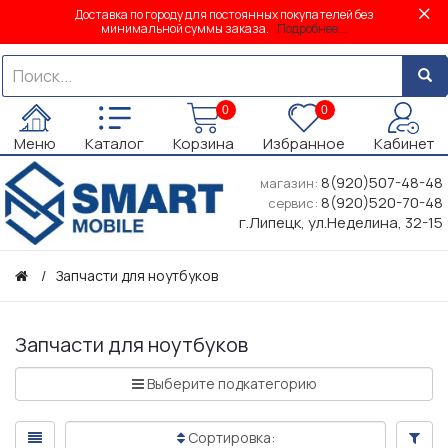
Доставка по городу для постоянных покупателей без
минимальной суммы заказа.
Подробнее...
0
0
Меню
Каталог
Корзина
Избранное
Кабинет
8(920)507-48-48
магазин:
8(920)520-70-48
сервис:
г.Липецк, ул.Неделина, 32-15
Запчасти для ноутбуков
Запчасти для ноутбуков
Выберите подкатегорию
Сортировка: