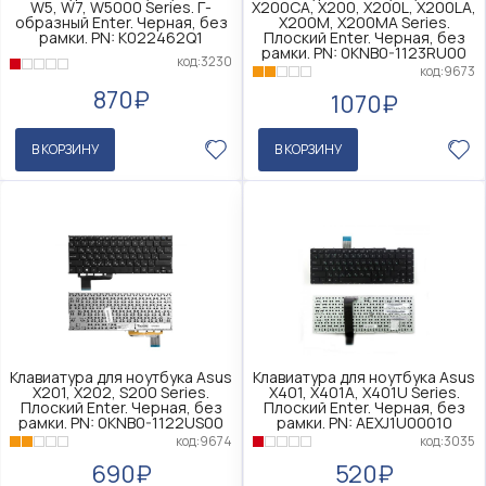
W5, W7, W5000 Series. Г-
X200CA, X200, X200L, X200LA,
образный Enter. Черная, без
X200M, X200MA Series.
рамки. PN: K022462Q1
Плоский Enter. Черная, без
рамки. PN: 0KNB0-1123RU00
код:3230
код:9673
870₽
1070₽
В КОРЗИНУ
В КОРЗИНУ
Клавиатура для ноутбука Asus
Клавиатура для ноутбука Asus
X201, X202, S200 Series.
X401, X401A, X401U Series.
Плоский Enter. Черная, без
Плоский Enter. Черная, без
рамки. PN: 0KNB0-1122US00
рамки. PN: AEXJ1U00010
код:9674
код:3035
690₽
520₽