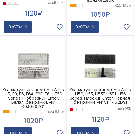
9J.N2K82.90R
код:10354
код:11886
1120₽
1050₽
В КОРЗИНУ
В КОРЗИНУ
Клавиатура для ноутбука Asus
Клавиатура для ноутбука Asus
U3, F9, F6, F6A, F6E, F6H, F6S
U52, U53, U53F, U53J, U56
Series. Г-образный Enter.
Series. Плоский Enter. Черная,
Белая, без рамки. PN:
без рамки. PN: V111462DS1
K030462Q1
код:235
код:9348
1120₽
1020₽
В КОРЗИНУ
В КОРЗИНУ