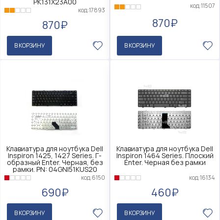
PK131X23A00
код:11507
код:17893
870₽
870₽
В КОРЗИНУ
В КОРЗИНУ
Клавиатура для ноутбука Dell
Клавиатура для ноутбука Dell
Inspiron 1425, 1427 Series. Г-
Inspiron 1464 Series. Плоский
образный Enter. Черная, без
Enter. Черная без рамки
рамки. PN: 04GNI51KUS20
код:16134
код:6150
460₽
690₽
В КОРЗИНУ
В КОРЗИНУ