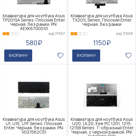
Клавиатура для ноутбука Asus
Клавиатура для ноутбука Asus
TP201SA Series. Плоский Enter.
TX201L Series. Плоский Enter.
Черная, без рамки. PN:
Черная, без рамки
AEXK6700010
код:17888
код:17887
1150₽
580₽
В КОРЗИНУ
В КОРЗИНУ
Клавиатура для ноутбука Asus
Клавиатура для ноутбука Asus
U1, U1E, U1F Series. Плоский
U20, UL20, Eee PC 1201, 1215,
Enter. Черная, без рамки. PN:
1215B Series . Г-образный Enter.
V021562CS1
Черная, с черной рамкой. PN: