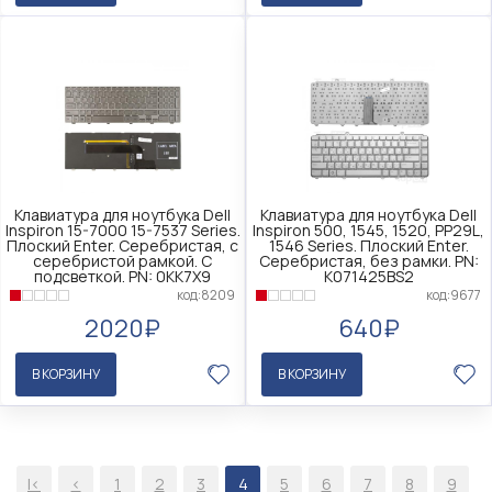
Клавиатура для ноутбука Dell
Клавиатура для ноутбука Dell
Inspiron 15-7000 15-7537 Series.
Inspiron 500, 1545, 1520, PP29L,
Плоский Enter. Серебристая, с
1546 Series. Плоский Enter.
серебристой рамкой. С
Серебристая, без рамки. PN:
подсветкой. PN: 0KK7X9
K071425BS2
код:8209
код:9677
2020₽
640₽
В КОРЗИНУ
В КОРЗИНУ
|<
<
1
2
3
4
5
6
7
8
9