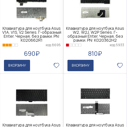
Клавиатура для ноутбука Asus
Клавиатура для ноутбука Asus
V1A, V1S, V2 Series. Г-образный
W2, W2J, W2P Series. Г-
Enter. Черная, без рамки. PN:
образный Enter. Черная, без
K020662R1
рамки. PN: K020362H2
код:8695
код:5933
690₽
810₽
В КОРЗИНУ
В КОРЗИНУ
Клавиатура для ноутбука Asus
Клавиатура для ноутбука Asus