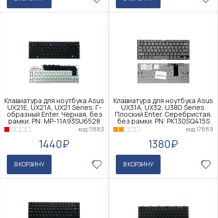
Клавиатура для ноутбука Asus
Клавиатура для ноутбука Asus
UX21E, UX21A, UX21 Series. Г-
UX31A, UX32, U38D Series.
образный Enter. Черная, без
Плоский Enter. Серебристая,
рамки. PN: MP-11A93SU6528
без рамки. PN: PK130SQ415S
код:11883
код:17889
1440₽
1380₽
В КОРЗИНУ
В КОРЗИНУ