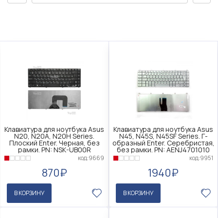
Клавиатура для ноутбука Asus
Клавиатура для ноутбука Asus
N20, N20A, N20H Series.
N45, N45S, N45SF Series. Г-
Плоский Enter. Черная, без
образный Enter. Серебристая,
рамки. PN: NSK-UB00R
без рамки. PN: AENJ4701010
код:9669
код:9951
870₽
1940₽
В КОРЗИНУ
В КОРЗИНУ