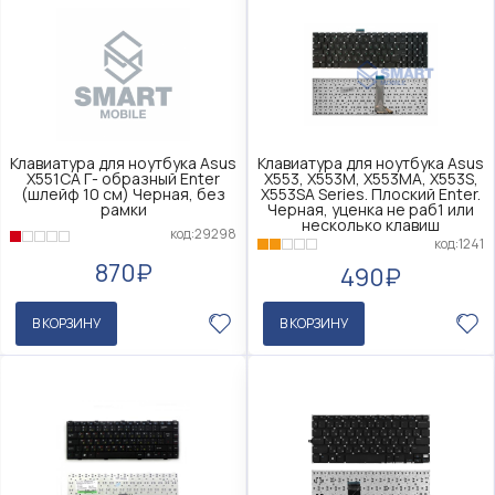
Клавиатура для ноутбука Asus
Клавиатура для ноутбука Asus
X551CA Г- образный Enter
X553, X553M, X553MA, X553S,
(шлейф 10 см) Черная, без
X553SA Series. Плоский Enter.
рамки
Черная, уценка не раб1 или
несколько клавиш
код:29298
код:1241
870₽
490₽
В КОРЗИНУ
В КОРЗИНУ