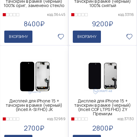
тачскрин в рамке (черный)
тачскрин в рамке (черный)
100% ориг, заменено стекло
100% снятый
код:36445
код:33116
8400₽
9200₽
В КОРЗИНУ
В КОРЗИНУ
Дисплей для iPhone 15 +
Дисплей для iPhone 15 +
тачскрин в рамке (черный)
тачскрин в рамке (черный)
(Incell A-SI FHD) JK
(Incell COF LTPS FHD) ZY
Премиум
код:32989
код:37130
2700₽
2800₽