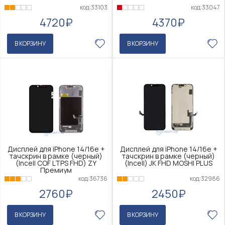
код:33103
код:33047
4720₽
4370₽
В КОРЗИНУ
В КОРЗИНУ
Дисплей для iPhone 14/16e +
Дисплей для iPhone 14/16e +
тачскрин в рамке (черный)
тачскрин в рамке (черный)
(Incell COF LTPS FHD) ZY
(Incell) JK FHD MOSHI PLUS
Премиум
код:32986
код:36736
2450₽
2760₽
В КОРЗИНУ
В КОРЗИНУ