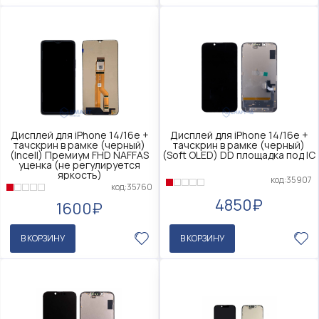
Дисплей для iPhone 14/16e +
Дисплей для iPhone 14/16e +
тачскрин в рамке (черный)
тачскрин в рамке (черный)
(Incell) Премиум FHD NAFFAS
(Soft OLED) DD площадка под IC
уценка (не регулируется
яркость)
код:35907
код:35760
4850₽
1600₽
В КОРЗИНУ
В КОРЗИНУ