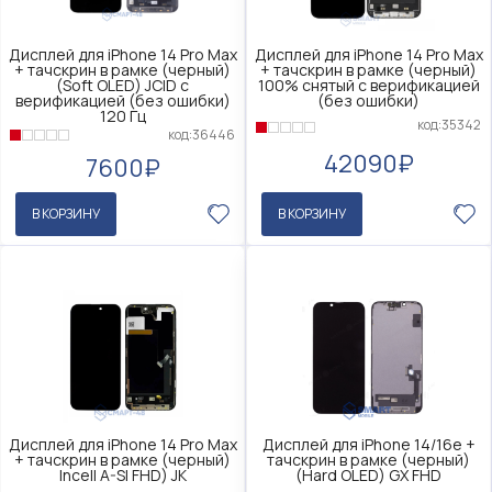
Дисплей для iPhone 14 Pro Max
Дисплей для iPhone 14 Pro Max
+ тачскрин в рамке (черный)
+ тачскрин в рамке (черный)
(Soft OLED) JCID с
100% снятый с верификацией
верификацией (без ошибки)
(без ошибки)
120 Гц
код:35342
код:36446
42090₽
7600₽
В КОРЗИНУ
В КОРЗИНУ
Дисплей для iPhone 14 Pro Max
Дисплей для iPhone 14/16e +
+ тачскрин в рамке (черный)
тачскрин в рамке (черный)
Incell A-SI FHD) JK
(Hard OLED) GX FHD