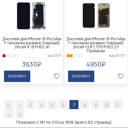
Дисплей для iPhone 15 Pro Max
Дисплей для iPhone 15 Pro Max
+ тачскрин в рамке (черный)
+ тачскрин в рамке (черный)
(Incell A-SI FHD) JK
(Incell COF LTPS FHD) ZY
Премиум
код:33111
код:36737
3630₽
4950₽
В КОРЗИНУ
В КОРЗИНУ
|<
<
3
4
5
6
7
8
9
10
11
>
>|
Показано с 181 по 210 из 1838 (всего 62 страниц)