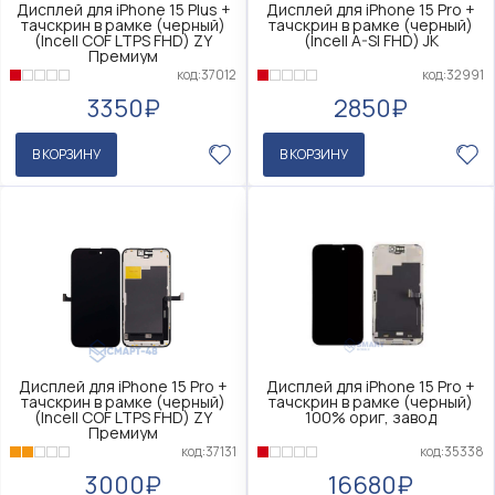
Дисплей для iPhone 15 Plus +
Дисплей для iPhone 15 Pro +
тачскрин в рамке (черный)
тачскрин в рамке (черный)
(Incell COF LTPS FHD) ZY
(Incell A-SI FHD) JK
Премиум
код:32991
код:37012
2850₽
3350₽
В КОРЗИНУ
В КОРЗИНУ
Дисплей для iPhone 15 Pro +
Дисплей для iPhone 15 Pro +
тачскрин в рамке (черный)
тачскрин в рамке (черный)
(Incell COF LTPS FHD) ZY
100% ориг, завод
Премиум
код:35338
код:37131
16680₽
3000₽