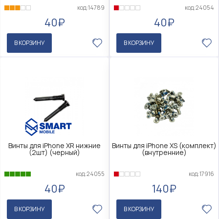
код:14789
код:24054
40₽
40₽
В КОРЗИНУ
В КОРЗИНУ
Винты для iPhone XR нижние
Винты для iPhone XS (комплект)
(2шт) (черный)
(внутренние)
код:24055
код:17916
40₽
140₽
В КОРЗИНУ
В КОРЗИНУ