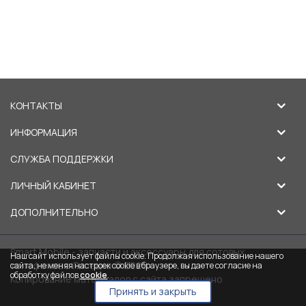
КОНТАКТЫ
ИНФОРМАЦИЯ
СЛУЖБА ПОДДЕРЖКИ
ЛИЧНЫЙ КАБИНЕТ
ДОПОЛНИТЕЛЬНО
Smart Mobile - запчасти и аксессуары для сотовых
Наш сайт использует файлы cookie. Продолжая использование нашего
телефонов в Липецке © 2026
сайта, не меняя настроек cookie в браузере, вы даете согласие на
обработку файлов
cookie
.
Копирование материалов с сайта запрещено
Принять и закрыть