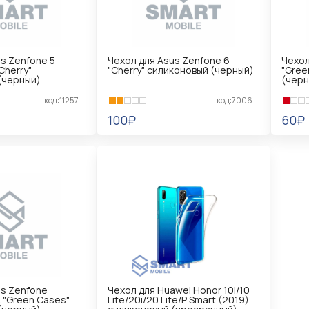
s Zenfone 5
Чехол для Asus Zenfone 6
Чехол
Cherry"
"Cherry" силиконовый (черный)
"Gree
(черный)
(черн
код:11257
код:7006
100₽
60₽
В КОРЗИНУ
В 
us Zenfone
Чехол для Huawei Honor 10i/10
L "Green Cases"
Lite/20i/20 Lite/P Smart (2019)