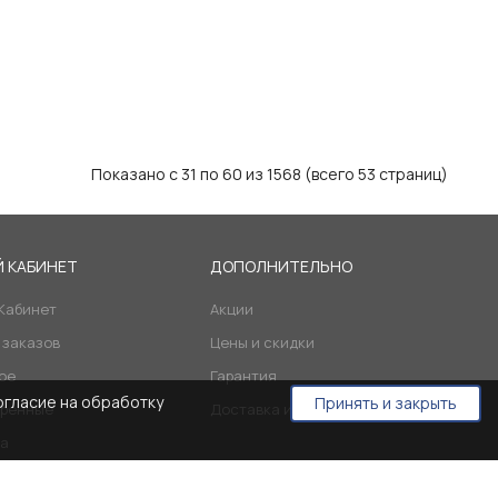
Показано с 31 по 60 из 1568 (всего 53 страниц)
 КАБИНЕТ
ДОПОЛНИТЕЛЬНО
Кабинет
Акции
 заказов
Цены и скидки
ое
Гарантия
огласие на обработку
Принять и закрыть
ренные
Доставка и оплата
а