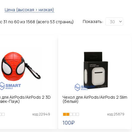
Цена (высокая > низкая)
Показать:
 31 по 60 из 1568 (всего 53 страниц)
 для AirPods/AirPods 2 3D
Чехол для AirPods/AirPods 2 Slim
век-Паук)
(белый)
код:22949
код:25879
100₽
КОРЗИНУ
В КОРЗИНУ