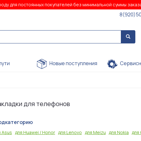
роду для постоянных покупателей без минимальной суммы зака
8(920)5
пути
Новые поступления
Сервисн
акладки для телефонов
одкатегорию
я Asus
для Huawei / Honor
для Lenovo
для Meizu
для Nokia
для