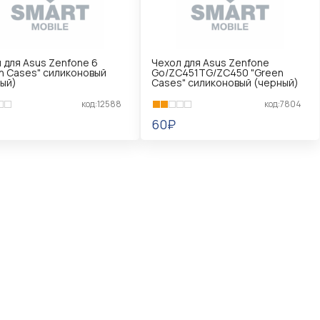
 для Asus Zenfone 6
Чехол для Asus Zenfone
n Cases" силиконовый
Go/ZC451TG/ZC450 "Green
ый)
Cases" силиконовый (черный)
код:12588
код:7804
60₽
КОРЗИНУ
В КОРЗИНУ