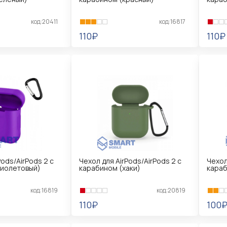
код:20411
код:16817
110₽
110₽
В КОРЗИНУ
В 
Pods/AirPods 2 с
Чехол для AirPods/AirPods 2 с
Чехол
иолетовый)
карабином (хаки)
караб
код:16819
код:20819
110₽
100
В КОРЗИНУ
В 