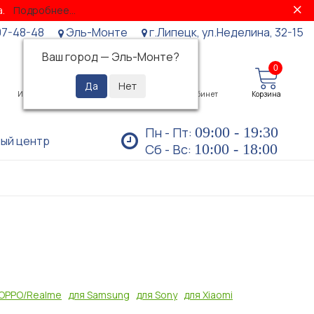
за.
Подробнее...
07-48-48
Эль-Монте
г.Липецк, ул.Неделина, 32-15
Ваш город —
Эль-Монте
?
0
0
Избранное
Просмотренные
Личный кабинет
Корзина
09:00 - 19:30
Пн - Пт:
ый центр
10:00 - 18:00
Сб - Вс:
 OPPO/Realme
для Samsung
для Sony
для Xiaomi