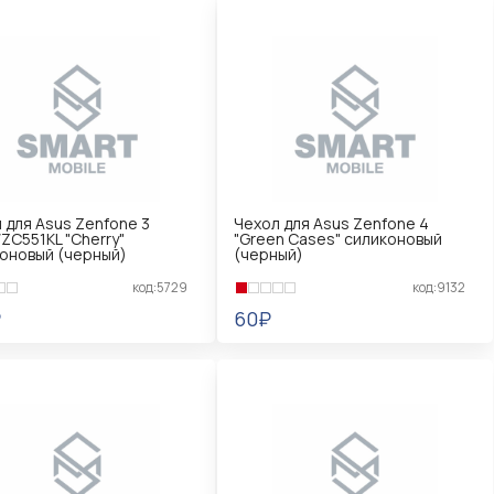
 для Asus Zenfone 3
Чехол для Asus Zenfone 4
/ZC551KL "Cherry"
"Green Cases" силиконовый
оновый (черный)
(черный)
код:5729
код:9132
₽
60₽
КОРЗИНУ
В КОРЗИНУ