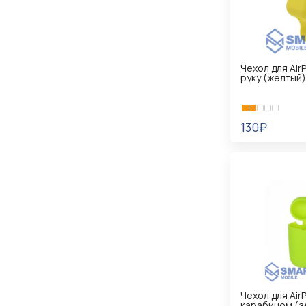
Чехол для Air
руку (желтый)
130₽
В КОРЗИНУ
Чехол для Air
карабином (з