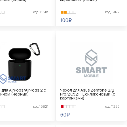
код:16818
код:19172
100₽
КОРЗИНУ
В КОРЗИНУ
 для AirPods/AirPods 2 с
Чехол для Asus Zenfone 2/2
ином (черный)
Pro/ZC521TL силиконовый (с
картинками)
код:16821
код:11256
₽
60₽
КОРЗИНУ
В КОРЗИНУ