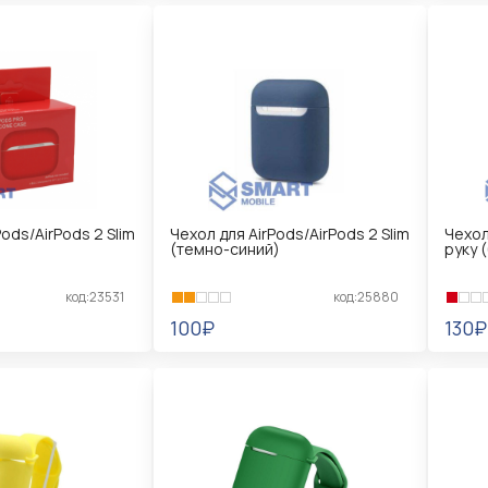
Pods/AirPods 2 Slim
Чехол для AirPods/AirPods 2 Slim
Чехол
(темно-синий)
руку 
код:23531
код:25880
100₽
130₽
В КОРЗИНУ
В 