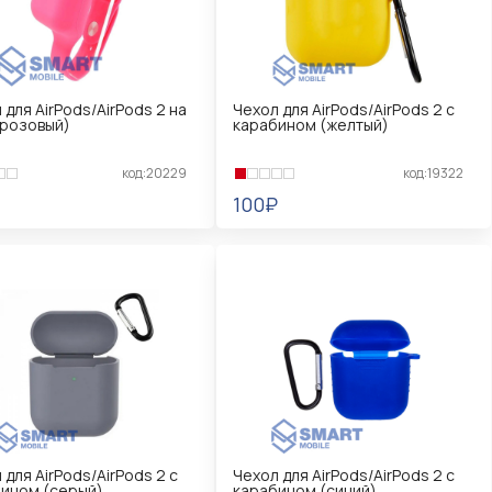
 для AirPods/AirPods 2 на
Чехол для AirPods/AirPods 2 с
(розовый)
карабином (желтый)
код:20229
код:19322
100₽
КОРЗИНУ
В КОРЗИНУ
 для AirPods/AirPods 2 с
Чехол для AirPods/AirPods 2 с
ином (серый)
карабином (синий)