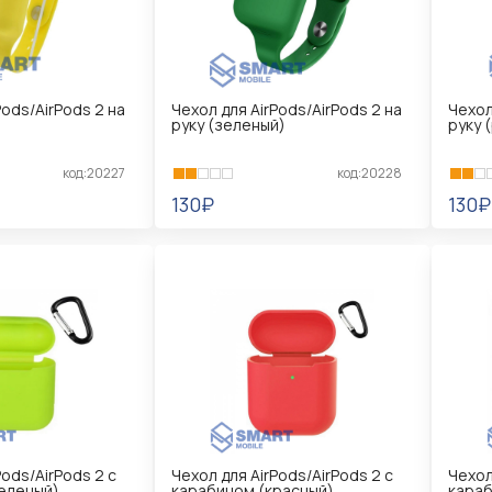
Pods/AirPods 2 на
Чехол для AirPods/AirPods 2 на
Чехол
руку (зеленый)
руку 
код:20227
код:20228
130₽
130₽
В КОРЗИНУ
В 
Pods/AirPods 2 с
Чехол для AirPods/AirPods 2 с
Чехол
еленый)
карабином (красный)
караб