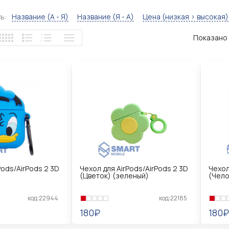
ь:
Название (А - Я)
Название (Я - А)
Цена (низкая > высокая)
Показано с
Pods/AirPods 2 3D
Чехол для AirPods/AirPods 2 3D
Чехол
(Цветок) (зеленый)
(Чело
код:22944
код:22185
180₽
180₽
В КОРЗИНУ
В 