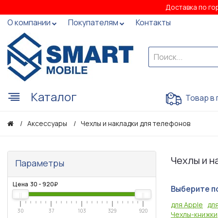
Доставка по го
О компании
Покупателям
Контакты
Каталог
Товар в 
Аксессуары
Чехлы и накладки для телефонов
Чехлы и н
Параметры
Цена
30
-
920
₽
Выберите п
для Apple
дл
30
37
103
329
920
Чехлы-книжки