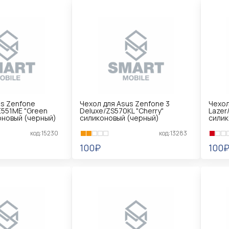
us Zenfone
Чехол для Asus Zenfone 3
Чехол
551ME "Green
Deluxe/ZS570KL "Cherry"
Lazer
оновый (черный)
силиконовый (черный)
силик
код:15230
код:13283
100₽
100
В КОРЗИНУ
В 