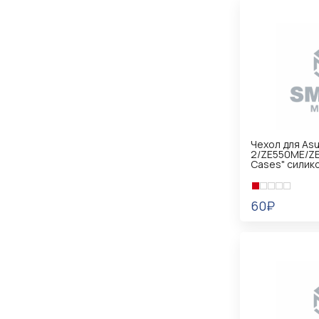
Чехол для As
2/ZE550ME/ZE
Cases" силик
60₽
В КОРЗИНУ