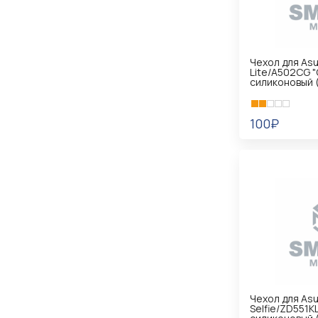
Чехол для Asu
Lite/A502CG "
силиконовый 
100₽
В КОРЗИНУ
Чехол для As
Selfie/ZD551K