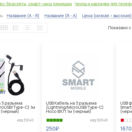
ес-браслеты, смарт-часы,ремешки
Чехлы и накладки для телеф
ь:
Название (А - Я)
Название (Я - А)
Цена (низкая > высокая)
Показано с 
а 3 разъема
USB Кабель на 3 разъема
USB ф
croUSB/Type-C) 1м
(Lightning/MicroUSB/Type-C)
Smart
 (черный)
Hoco BX71 1м (черный)
(черн
код:31240
код:32048
250₽
1670