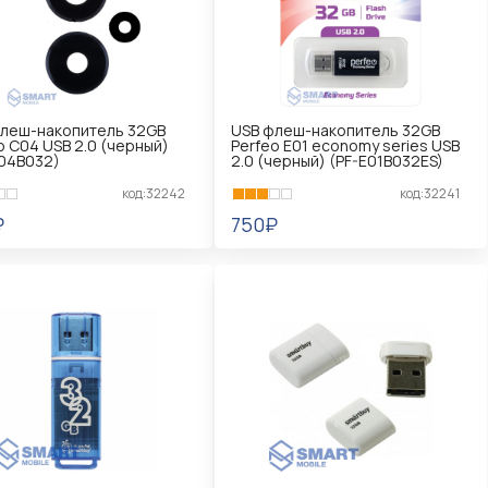
леш-накопитель 32GB
USB флеш-накопитель 32GB
o C04 USB 2.0 (черный)
Perfeo E01 economy series USB
04B032)
2.0 (черный) (PF-E01B032ES)
код:32242
код:32241
₽
750₽
КОРЗИНУ
В КОРЗИНУ