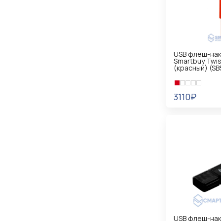
USB флеш-нак
Smartbuy Twist
(красный) (S
3110₽
В КОРЗИНУ
USB флеш-на