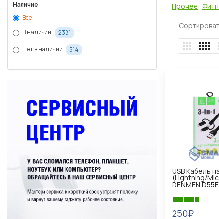
Наличие
Прочее
Фитн
Все
Сортироват
В наличии
2381
Нет в наличии
514
USB Кабель н
(Lightning/Mi
DENMEN D55E
250₽