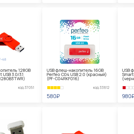
В КОРЗИНУ
В 
опитель 128GB
USB флеш-накопитель 16GB
USB ф
 USB 3.0/3.1
Perfeo C04 USB 2.0 (красный)
Smart
B128GB3TWR)
(PF-C04RKF016)
(черн
код:37051
код:33812
580₽
980
В КОРЗИНУ
В 