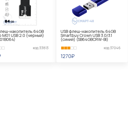
флеш-накопитель 64GB
USB флеш-накопитель 64GB
o M01 USB 2.0 (черный)
Smartbuy Crown USB 3.0/3.1
01B064)
(синий) (SB64GBCRW-Bl)
код:33813
код:37046
₽
1270₽
КОРЗИНУ
В КОРЗИНУ