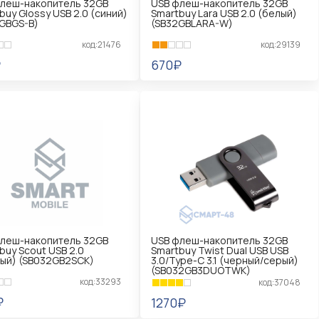
леш-накопитель 32GB
USB флеш-накопитель 32GB
buy Glossy USB 2.0 (синий)
Smartbuy Lara USB 2.0 (белый)
GBGS-B)
(SB32GBLARA-W)
код:21476
код:29139
₽
670₽
КОРЗИНУ
В КОРЗИНУ
леш-накопитель 32GB
USB флеш-накопитель 32GB
buy Scout USB 2.0
Smartbuy Twist Dual USB USB
ый) (SB032GB2SCK)
3.0/Type-C 3.1 (черный/серый)
(SB032GB3DUOTWK)
код:33293
код:37048
₽
1270₽