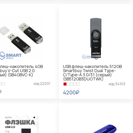
КОРЗИНУ
В КОРЗИНУ
леш-накопитель 4GB
USB флеш-накопитель 512GB
buy V-Cut USB 2.0
Smartbuy Twist Dual Type-
ый) (SB4GBVC-K)
C/Type-A 3.0/3.1 (серый)
(SB512GB3DUOTWK)
код:22207
код:34103
₽
4200₽
КОРЗИНУ
В КОРЗИНУ