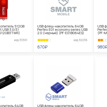
опитель 512GB
USB флеш-накопитель 64GB
USB 
 USB 3.0/3.1
Perfeo E01 economy series USB
Perfe
B512GB3TWR)
2.0 (черный) (PF-E01B064ES)
(PF-M
код:33301
код:32236
670₽
980
В КОРЗИНУ
В 
копитель 64GB
USB флеш-накопитель 64GB