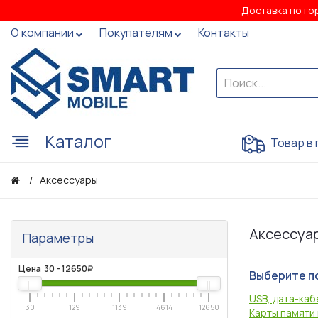
Доставка по го
О компании
Покупателям
Контакты
Каталог
Товар в 
Аксессуары
Аксессуа
Параметры
Цена
30
-
12650
₽
Выберите п
USB, дата-ка
30
129
1139
4614
12650
Карты памяти