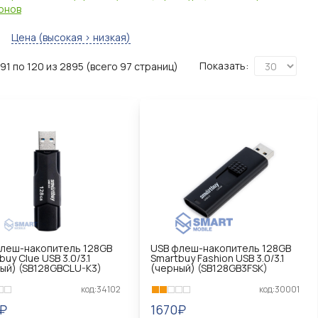
онов
Цена (высокая > низкая)
Показать:
91 по 120 из 2895 (всего 97 страниц)
леш-накопитель 128GB
USB флеш-накопитель 128GB
buy Clue USB 3.0/3.1
Smartbuy Fashion USB 3.0/3.1
ый) (SB128GBCLU-K3)
(черный) (SB128GB3FSK)
код:34102
код:30001
₽
1670₽