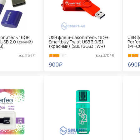
опитель 16GB
USB флеш-накопитель 16GB
USB ф
 USB 2.0 (синий)
Smartbuy Twist USB 3.0/3.1
Perfe
B)
(красный) (SB016GB3TWR)
(PF-C
код:26471
код:37049
900₽
690
В КОРЗИНУ
В 