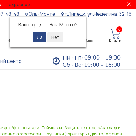
за.
Подробнее...
07-48-48
Эль-Монте
г.Липецк, ул.Неделина, 32-15
Ваш город —
Эль-Монте
?
0
0
Избранное
Просмотренные
Личный кабинет
Корзина
09:00 - 19:30
Пн - Пт:
ый центр
10:00 - 18:00
Сб - Вс:
 видео/фотосъемки
Геймпады
Защитные стекла/накладки
терные аксессуары
Наушники(гарнитуры) для телефонов