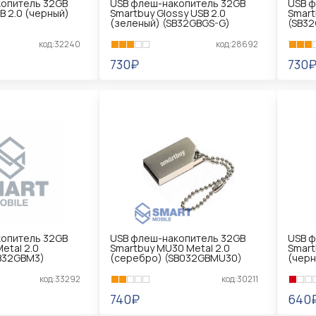
опитель 32GB
USB флеш-накопитель 32GB
USB ф
B 2.0 (черный)
Smartbuy Glossy USB 2.0
Smart
(зеленый) (SB32GBGS-G)
(SB32
код:32240
код:28692
730₽
730
В КОРЗИНУ
В 
опитель 32GB
USB флеш-накопитель 32GB
USB ф
etal 2.0
Smartbuy MU30 Metal 2.0
Smart
B32GBM3)
(серебро) (SB032GBMU30)
(черн
код:33292
код:30211
740₽
640