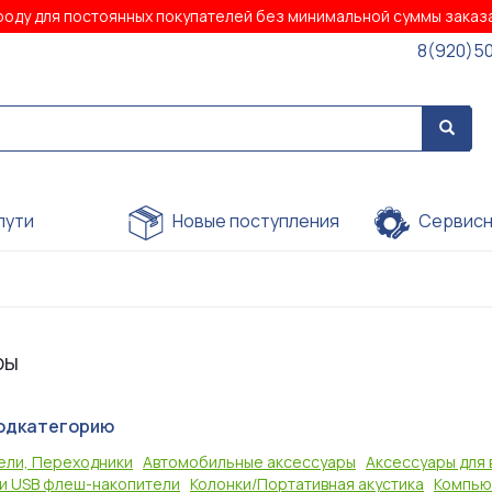
роду для постоянных покупателей без минимальной суммы зака
8(920)5
пути
Новые поступления
Сервисн
ры
одкатегорию
бели, Переходники
Автомобильные аксессуары
Аксессуары для
 и USB флеш-накопители
Колонки/Портативная акустика
Компью