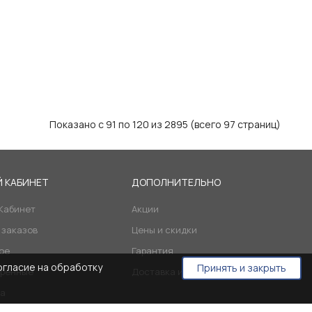
Показано с 91 по 120 из 2895 (всего 97 страниц)
 КАБИНЕТ
ДОПОЛНИТЕЛЬНО
Кабинет
Акции
 заказов
Цены и скидки
ое
Гарантия
огласие на обработку
Принять и закрыть
ренные
Доставка и оплата
а