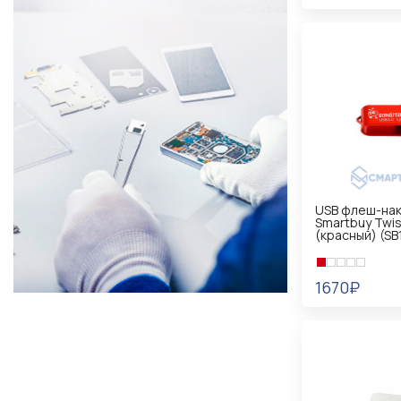
В КОРЗИНУ
USB флеш-нак
Smartbuy Twist
(красный) (S
1670₽
В КОРЗИНУ