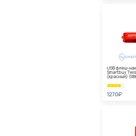
В КОРЗИНУ
USB флеш-нак
Smartbuy Twist
(красный) (S
1270₽
В КОРЗИНУ