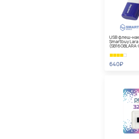
USB флеш-нак
Smartbuy Lara
(SB16GBLARA-
640₽
В КОРЗИНУ