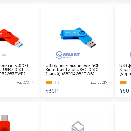
В КОРЗИНУ
В 
опитель 32GB
USB флеш-накопитель 4GB
USB ф
 USB 3.0/3.1
Smartbuy Twist USB 2.0/3.0
Smart
B032GB3TWR)
(синий) (SB004GB2TWB)
(черн
код:37047
код:30215
430₽
460
В КОРЗИНУ
В 