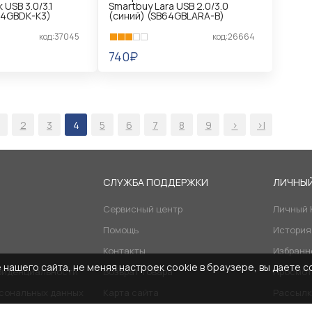
 USB 3.0/3.1
Smartbuy Lara USB 2.0/3.0
64GBDK-K3)
(синий) (SB64GBLARA-B)
код:37045
код:26664
740₽
В КОРЗИНУ
2
3
4
5
6
7
8
9
>
>|
Я
СЛУЖБА ПОДДЕРЖКИ
ЛИЧНЫЙ
Сервисный центр
Личный 
Помощь
История
Контакты
Избранн
нашего сайта, не меняя настроек cookie в браузере, вы даете с
фиденциальности
Возврат товара
Просмот
рсональных данных
Карта сайта
Рассылк