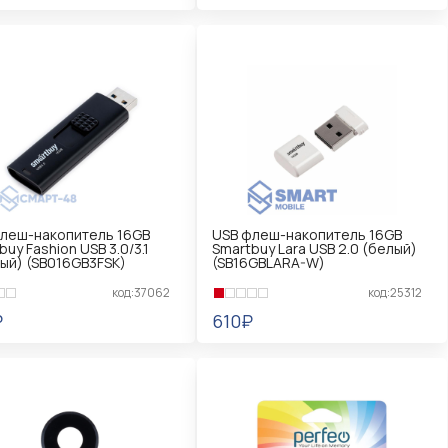
КОРЗИНУ
В КОРЗИНУ
леш-накопитель 16GB
USB флеш-накопитель 16GB
buy Fashion USB 3.0/3.1
Smartbuy Lara USB 2.0 (белый)
ый) (SB016GB3FSK)
(SB16GBLARA-W)
код:37062
код:25312
₽
610₽
КОРЗИНУ
В КОРЗИНУ