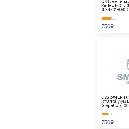
USB флеш-нак
Perfeo M01 US
(PF-M01B032)
750₽
В КОРЗИНУ
USB флеш-нак
Smartbuy M3 M
(серебро) (S
750₽