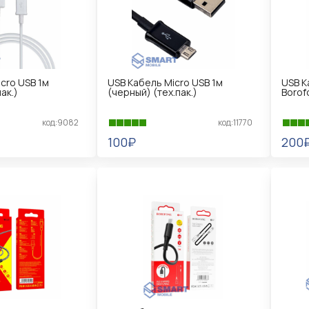
cro USB 1м
USB Кабель Micro USB 1м
USB К
ак.)
(черный) (тех.пак.)
Borof
код:9082
код:11770
100₽
200
В КОРЗИНУ
В 