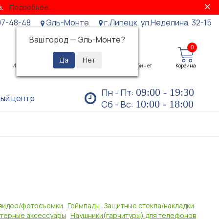
за.
Подробнее...
07-48-48
Эль-Монте
г.Липецк, ул.Неделина, 32-15
Ваш город —
Эль-Монте
?
0
0
Избранное
Просмотренные
Личный кабинет
Корзина
09:00 - 19:30
Пн - Пт:
ый центр
10:00 - 18:00
Сб - Вс:
 видео/фотосъемки
Геймпады
Защитные стекла/накладки
терные аксессуары
Наушники(гарнитуры) для телефонов