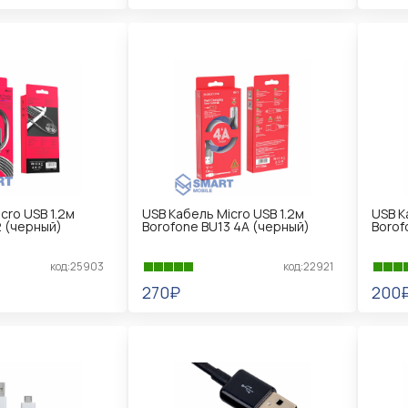
В КОРЗИНУ
В 
cro USB 1.2м
USB Кабель Micro USB 1.2м
USB К
2 (черный)
Borofone BU13 4A (черный)
Borof
код:25903
код:22921
270₽
200
В КОРЗИНУ
В 