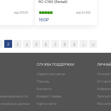
RC-C160 (белый)
код:33530
код:34305
160₽
В КОРЗИНУ
2
3
4
5
6
7
8
9
>
>|
Я
СЛУЖБА ПОДДЕРЖКИ
ЛИЧНЫЙ
Сервисный центр
Личный 
Помощь
История
Контакты
Избранн
фиденциальности
Возврат товара
Просмот
рсональных данных
Карта сайта
Рассылк