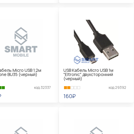
КОРЗИНУ
В КОРЗИНУ
абель Micro USB 1.2м
USB Кабель Micro USB 1м
one BU35 (черный)
"Eltronic" двухсторонний
(черный)
код:32337
код:29392
₽
160₽
КОРЗИНУ
В КОРЗИНУ