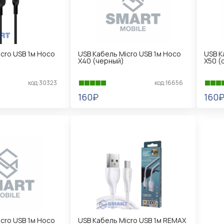
cro USB 1м Hoco
USB Кабель Micro USB 1м Hoco
USB К
X40 (черный)
X50 (
код:30323
код:16656
160₽
160
В КОРЗИНУ
В 
cro USB 1м Hoco
USB Кабель Micro USB 1м REMAX