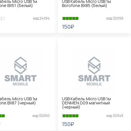
абель Micro USB 1м
USB Кабель Micro USB 1м
one BX51 (белый)
Borofone BX85 (белый)
код:24194
код:32055
150₽
КОРЗИНУ
В КОРЗИНУ
абель Micro USB 1м
USB Кабель Micro USB 1м
one BX87 (черный)
DENMEN D09 магнитный
(черный)
код:32050
код:32345
₽
150₽