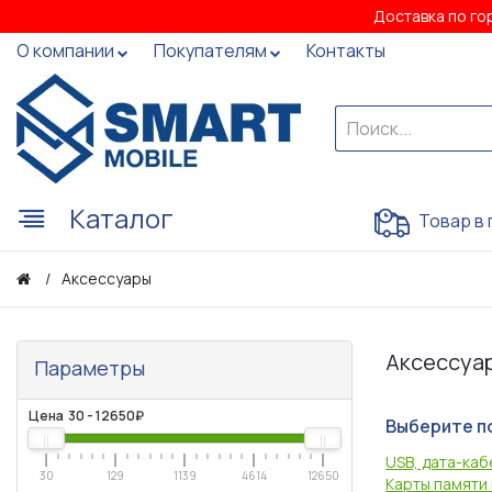
Доставка по го
О компании
Покупателям
Контакты
Каталог
Товар в 
Аксессуары
Аксессуа
Параметры
Цена
30
-
12650
₽
Выберите п
USB, дата-ка
30
129
1139
4614
12650
Карты памяти