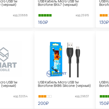
cro USB 1м
USB Кабель Micro USB 1м
USB К
9 (черный)
Borofone BX47 (черный)
Borof
код:20888
код:25915
160₽
130₽
В КОРЗИНУ
В 
cro USB 1м
USB Кабель Micro USB 1м
USB К
5 (черный)
Borofone BX86 Silicone (черный)
Borof
код:32054
код:29837
200₽
150