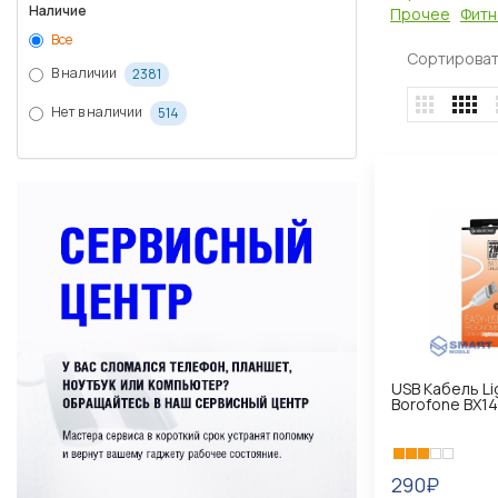
Наличие
Прочее
Фитн
Все
Сортироват
В наличии
2381
Нет в наличии
514
USB Кабель Li
Borofone BX14
290₽