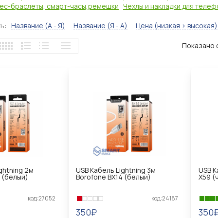
ес-браслеты, смарт-часы,ремешки
Чехлы и накладки для телеф
ь:
Название (А - Я)
Название (Я - А)
Цена (низкая > высокая)
Показано с
ghtning 2м
USB Кабель Lightning 3м
USB К
 (белый)
Borofone BX14 (белый)
X59 (
код:27052
код:24187
350₽
350