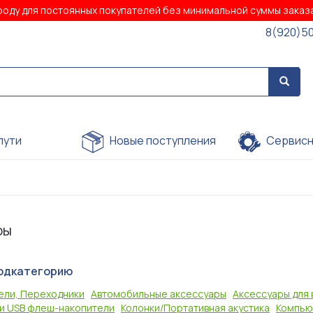
роду для постоянных покупателей без минимальной суммы зака
8(920)5
пути
Новые поступления
Сервисн
ры
одкатегорию
бели, Переходники
Автомобильные аксессуары
Аксессуары для
 и USB флеш-накопители
Колонки/Портативная акустика
Компью