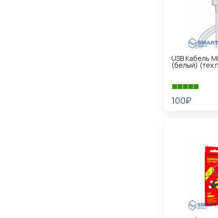
USB Кабель Mi
(белый) (тех.п
100₽
В КОРЗИНУ