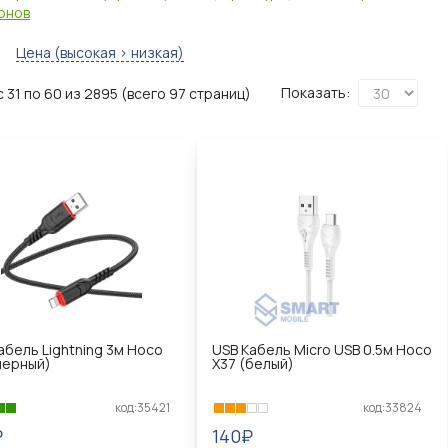
онов
Цена (высокая > низкая)
Показать:
 31 по 60 из 2895 (всего 97 страниц)
абель Lightning 3м Hoco
USB Кабель Micro USB 0.5м Hoco
черный)
X37 (белый)
код:35421
код:33824
₽
140₽