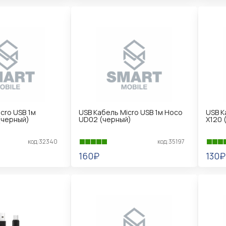
В КОРЗИНУ
В 
cro USB 1м
USB Кабель Micro USB 1м Hoco
USB К
(черный)
UD02 (черный)
X120 
код:32340
код:35197
160₽
130₽
В КОРЗИНУ
В 